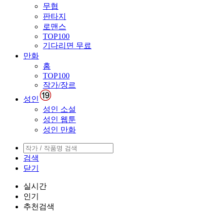
무협
판타지
로맨스
TOP100
기다리면 무료
만화
홈
TOP100
작가/장르
성인
성인 소설
성인 웹툰
성인 만화
검색
닫기
실시간
인기
추천검색