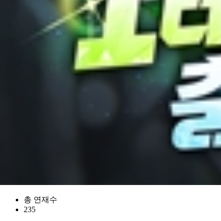
총 연재수
235