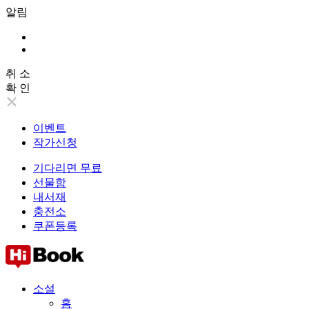
알림
취 소
확 인
이벤트
작가신청
기다리면 무료
선물함
내서재
충전소
쿠폰등록
소설
홈