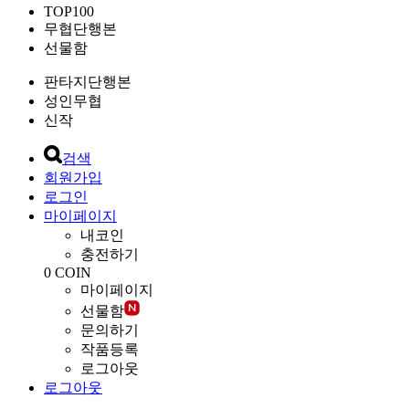
TOP100
무협단행본
선물함
판타지단행본
성인무협
신작
검색
회원가입
로그인
마이페이지
내코인
충전하기
0
COIN
마이페이지
선물함
문의하기
작품등록
로그아웃
로그아웃