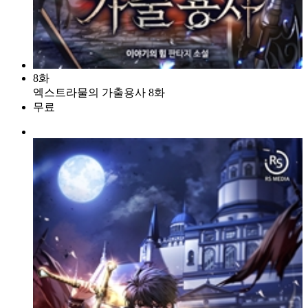
8화
엑스트라물의 가출용사 8화
무료