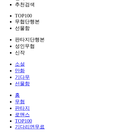
추천검색
TOP100
무협단행본
선물함
판타지단행본
성인무협
신작
소설
만화
기다무
선물함
홈
무협
판타지
로맨스
TOP100
기다리면무료