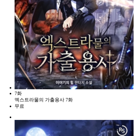
7화
엑스트라물의 가출용사 7화
무료