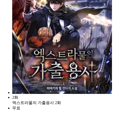
2화
엑스트라물의 가출용사 2화
무료