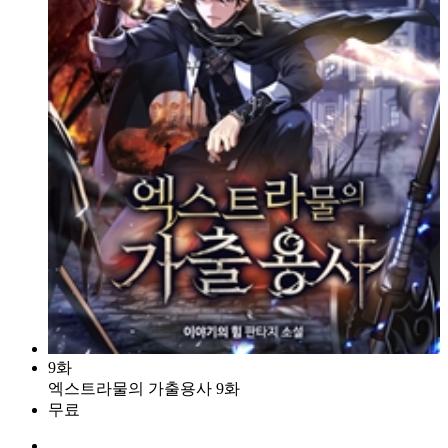
9화
엑스트라물의 가출용사 9화
무료