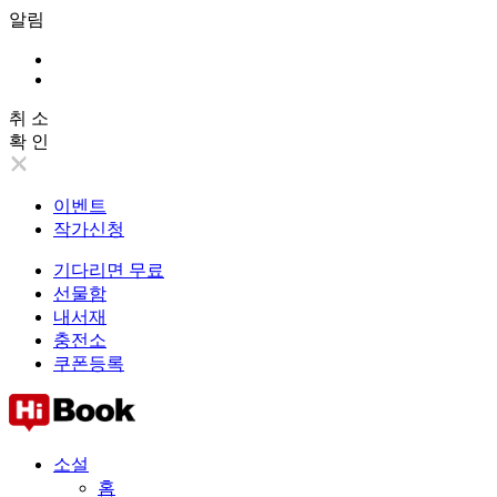
알림
취 소
확 인
이벤트
작가신청
기다리면 무료
선물함
내서재
충전소
쿠폰등록
소설
홈