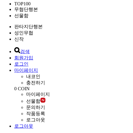
TOP100
무협단행본
선물함
판타지단행본
성인무협
신작
검색
회원가입
로그인
마이페이지
내코인
충전하기
0
COIN
마이페이지
선물함
문의하기
작품등록
로그아웃
로그아웃