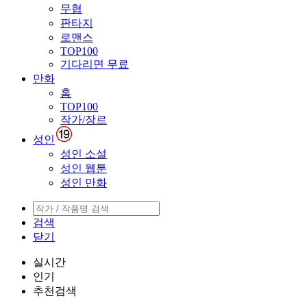
무협
판타지
로맨스
TOP100
기다리면 무료
만화
홈
TOP100
작가/장르
성인
성인 소설
성인 웹툰
성인 만화
검색
닫기
실시간
인기
추천검색