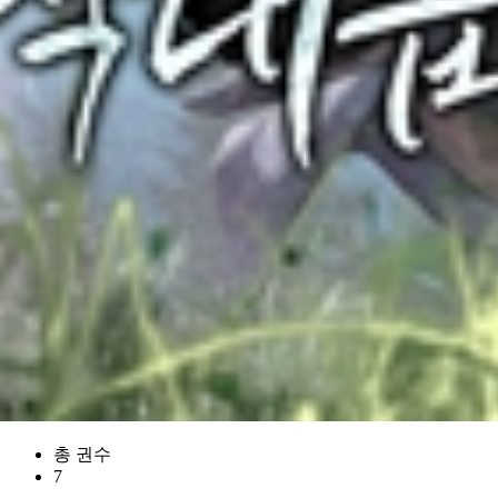
총 권수
7