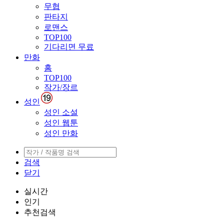
무협
판타지
로맨스
TOP100
기다리면 무료
만화
홈
TOP100
작가/장르
성인
성인 소설
성인 웹툰
성인 만화
검색
닫기
실시간
인기
추천검색