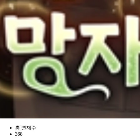
총 연재수
368