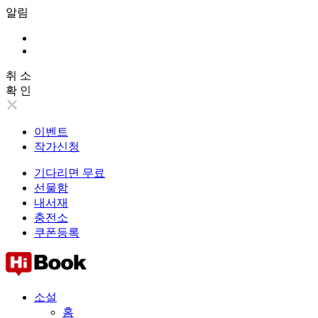
알림
취 소
확 인
이벤트
작가신청
기다리면 무료
선물함
내서재
충전소
쿠폰등록
소설
홈