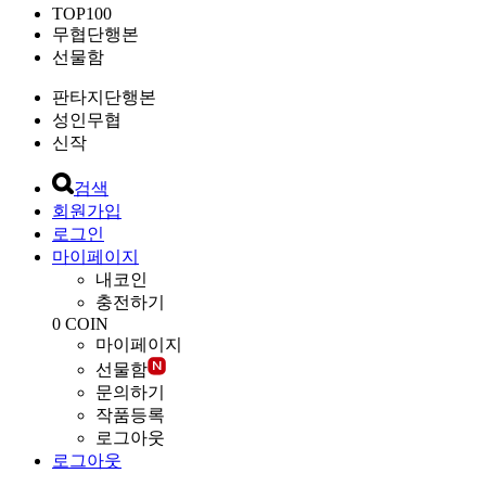
TOP100
무협단행본
선물함
판타지단행본
성인무협
신작
검색
회원가입
로그인
마이페이지
내코인
충전하기
0
COIN
마이페이지
선물함
문의하기
작품등록
로그아웃
로그아웃