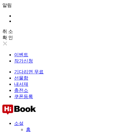
알림
취 소
확 인
이벤트
작가신청
기다리면 무료
선물함
내서재
충전소
쿠폰등록
소설
홈