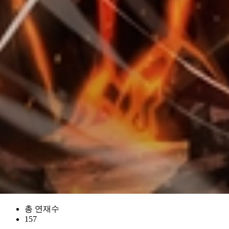
총 연재수
157