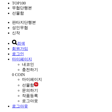
TOP100
무협단행본
선물함
판타지단행본
성인무협
신작
검색
회원가입
로그인
마이페이지
내코인
충전하기
0
COIN
마이페이지
선물함
문의하기
작품등록
로그아웃
로그아웃