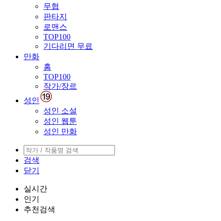
무협
판타지
로맨스
TOP100
기다리면 무료
만화
홈
TOP100
작가/장르
성인
성인 소설
성인 웹툰
성인 만화
검색
닫기
실시간
인기
추천검색