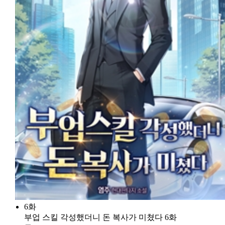
6화
부업 스킬 각성했더니 돈 복사가 미쳤다 6화