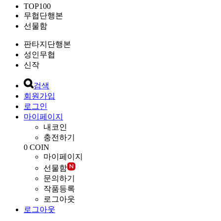
TOP100
무협단행본
선물함
판타지단행본
성인무협
신작
검색
회원가입
로그인
마이페이지
내코인
충전하기
0
COIN
마이페이지
선물함
문의하기
작품등록
로그아웃
로그아웃