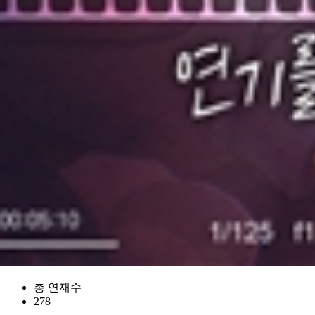
총 연재수
278