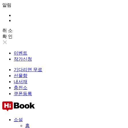
알림
취 소
확 인
이벤트
작가신청
기다리면 무료
선물함
내서재
충전소
쿠폰등록
소설
홈