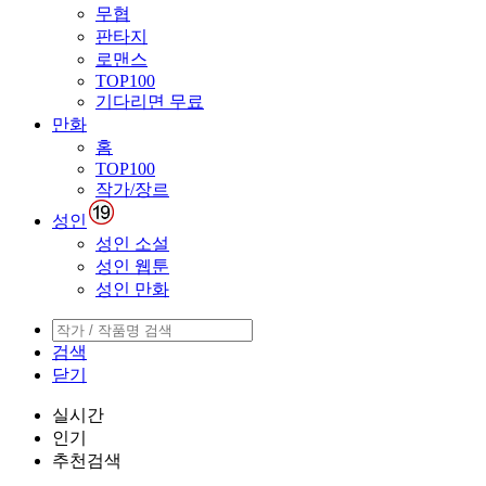
무협
판타지
로맨스
TOP100
기다리면 무료
만화
홈
TOP100
작가/장르
성인
성인 소설
성인 웹툰
성인 만화
검색
닫기
실시간
인기
추천검색