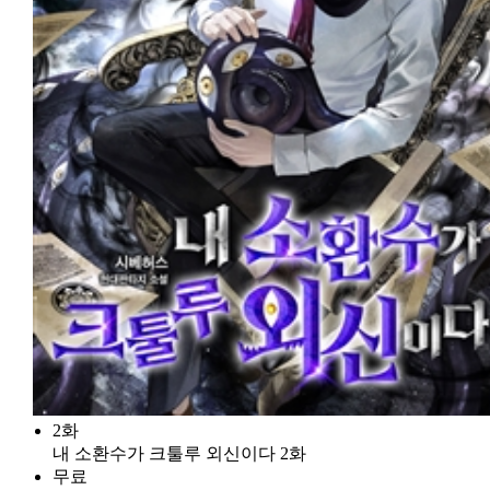
2화
내 소환수가 크툴루 외신이다 2화
무료