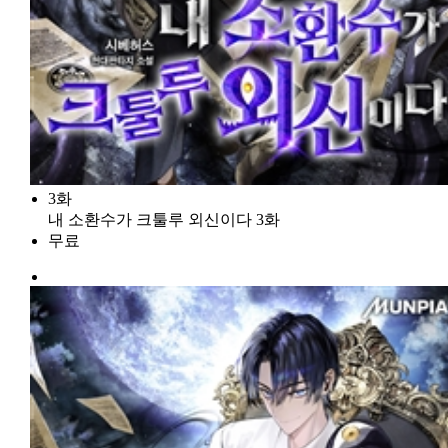
3화
내 소환수가 크툴루 외신이다 3화
무료