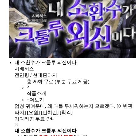
내 소환수가 크툴루 외신이다
시베허스
전연령 / 현대판타지
총 26화 무료 (부분 무료 제공)
?
작품소개
+더보기
엄청 귀여운데, 왜 다들 무서워하는지 모르겠다. [어반판
타지] [요원] [먼치킨] [착각]
기다리면 무료 안내
내 소환수가 크툴루 외신이다