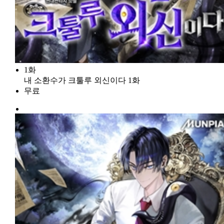
1화
내 소환수가 크툴루 외신이다 1화
무료