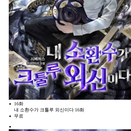
16화
내 소환수가 크툴루 외신이다 16화
무료