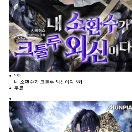
5화
내 소환수가 크툴루 외신이다 5화
무료