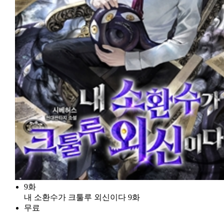
9화
내 소환수가 크툴루 외신이다 9화
무료