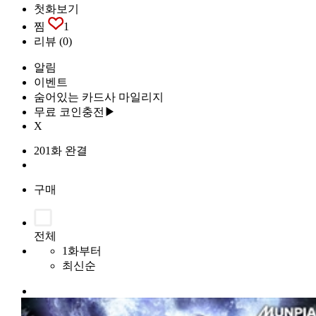
첫화보기
찜
1
리뷰
(0)
알림
이벤트
숨어있는 카드사 마일리지
무료 코인충전▶
X
201화 완결
구매
전체
1화부터
최신순