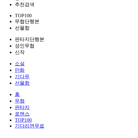
추천검색
TOP100
무협단행본
선물함
판타지단행본
성인무협
신작
소설
만화
기다무
선물함
홈
무협
판타지
로맨스
TOP100
기다리면무료