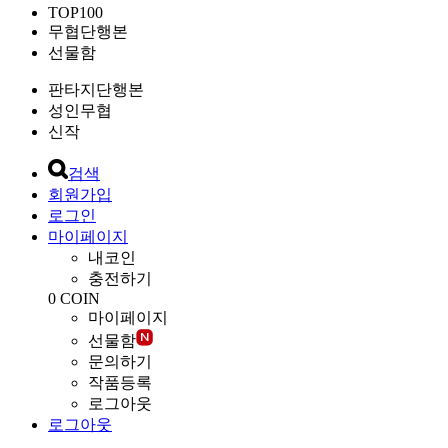
TOP100
무협단행본
선물함
판타지단행본
성인무협
신작
검색
회원가입
로그인
마이페이지
내코인
충전하기
0
COIN
마이페이지
선물함
문의하기
작품등록
로그아웃
로그아웃