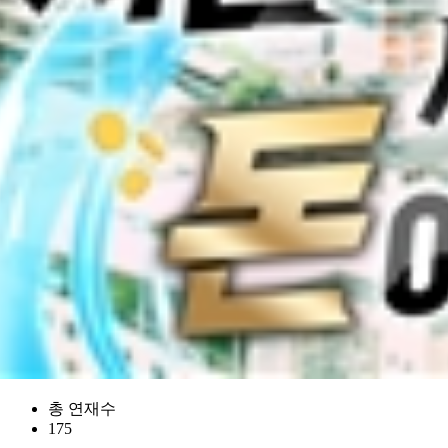
총 연재수
175