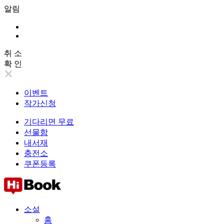
알림
취 소
확 인
이벤트
작가신청
기다리면 무료
선물함
내서재
충전소
쿠폰등록
소설
홈