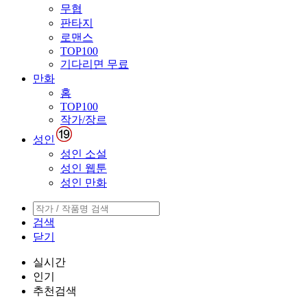
무협
판타지
로맨스
TOP100
기다리면 무료
만화
홈
TOP100
작가/장르
성인
성인 소설
성인 웹툰
성인 만화
검색
닫기
실시간
인기
추천검색