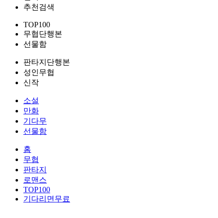
추천검색
TOP100
무협단행본
선물함
판타지단행본
성인무협
신작
소설
만화
기다무
선물함
홈
무협
판타지
로맨스
TOP100
기다리면무료