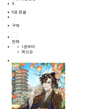
X
9권 완결
구매
전체
1권부터
최신순