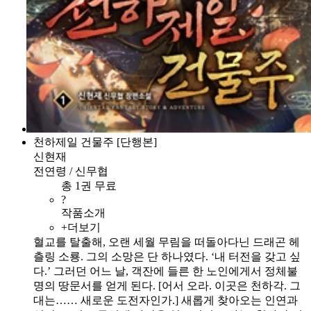
천하제일 건물주 [단행본]
신현재
전연령 / 신무협
총 1권 무료
?
작품소개
+더보기
혈교를 탈출해, 오랜 세월 무림을 떠돌아다닌 드래곤 헤
츨링 소룡. 그의 소망은 단 하나였다. ‘내 터전을 갖고 싶
다.’ 그러던 어느 날, 객잔에 들른 한 노인에게서 정체불
명의 땅문서를 얻게 된다. [어서 오라. 이곳은 천하각. 그
대는…… 새로운 도전자인가.] 새롭게 찾아오는 인연과