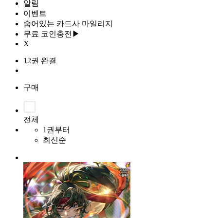
알림
이벤트
숨어있는 카드사 마일리지
무료 코인충전▶
X
12권 완결
구매
전체
1권부터
최신순