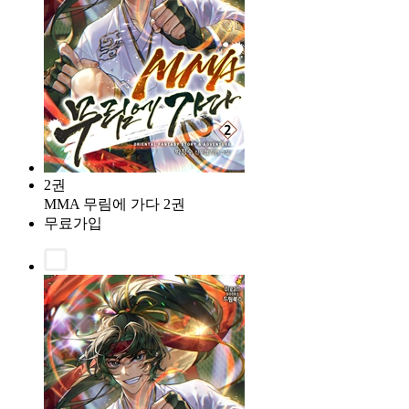
2권
MMA 무림에 가다 2권
무료가입