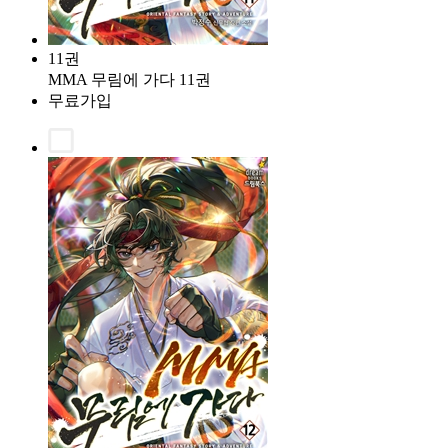
11권
MMA 무림에 가다 11권
무료가입