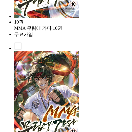
10권
MMA 무림에 가다 10권
무료가입