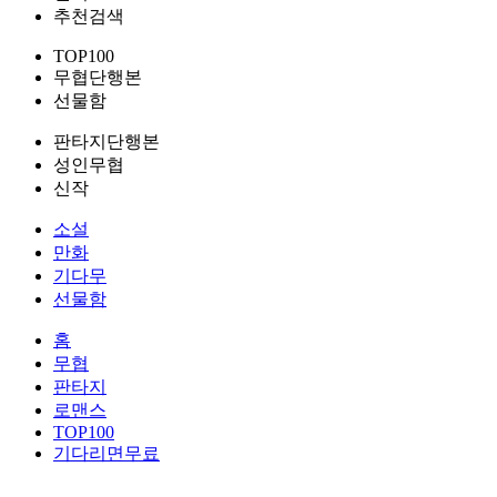
추천검색
TOP100
무협단행본
선물함
판타지단행본
성인무협
신작
소설
만화
기다무
선물함
홈
무협
판타지
로맨스
TOP100
기다리면무료