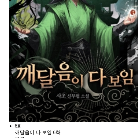
6화
깨달음이 다 보임 6화