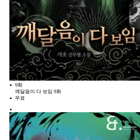
9화
깨달음이 다 보임 9화
무료