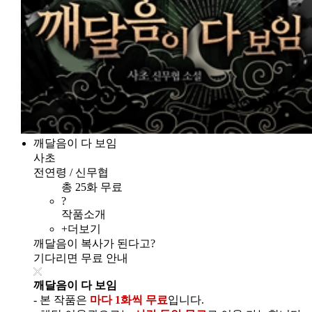
깨달음이 다 보임
사초
전연령 / 신무협
총 25화 무료
?
작품소개
+더보기
깨달음이 복사가 된다고?
기다리면 무료 안내
깨달음이 다 보임
- 본 작품은
마다 1화씩 무료
입니다.