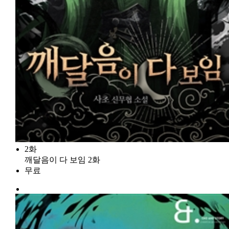
2화
깨달음이 다 보임 2화
무료