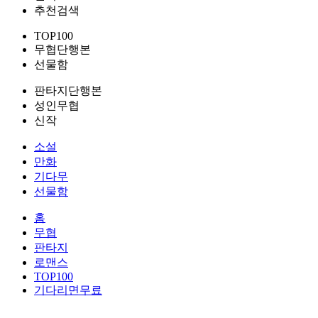
추천검색
TOP100
무협단행본
선물함
판타지단행본
성인무협
신작
소설
만화
기다무
선물함
홈
무협
판타지
로맨스
TOP100
기다리면무료