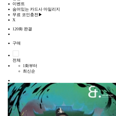
이벤트
숨어있는 카드사 마일리지
무료 코인충전▶
X
120화 완결
구매
전체
1화부터
최신순