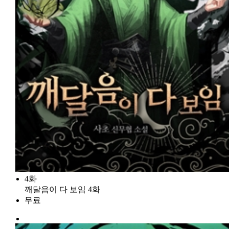
4화
깨달음이 다 보임 4화
무료