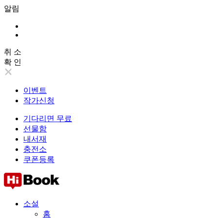
알림
취 소
확 인
이벤트
작가신청
기다리면 무료
선물함
내서재
충전소
쿠폰등록
소설
홈