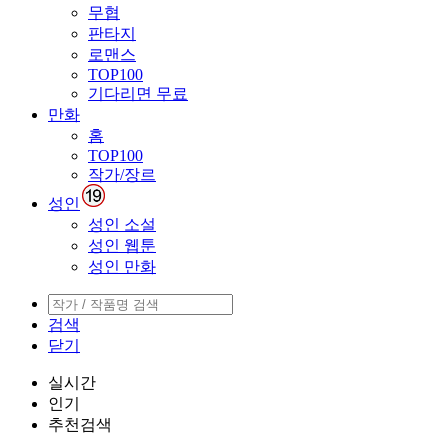
무협
판타지
로맨스
TOP100
기다리면 무료
만화
홈
TOP100
작가/장르
성인
성인 소설
성인 웹툰
성인 만화
검색
닫기
실시간
인기
추천검색