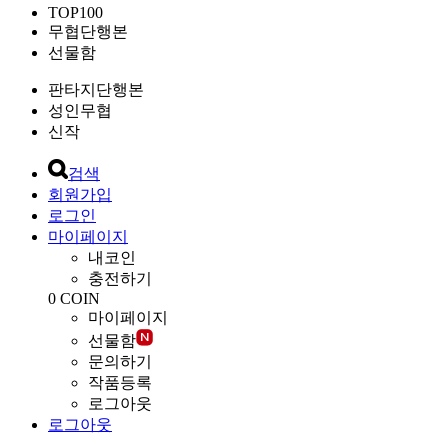
TOP100
무협단행본
선물함
판타지단행본
성인무협
신작
검색
회원가입
로그인
마이페이지
내코인
충전하기
0
COIN
마이페이지
선물함
문의하기
작품등록
로그아웃
로그아웃