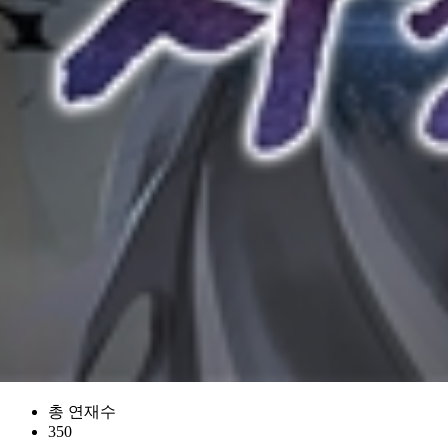
총 연재수
350