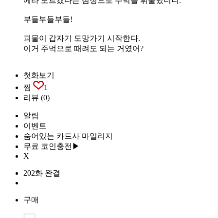
에라 모르겠다는 심정으로 주먹을 휘둘렀더니.
부들부들부들!
괴물이 갑자기 도망가기 시작한다.
이거 주먹으로 때려도 되는 거였어?
첫화보기
찜
1
리뷰
(0)
알림
이벤트
숨어있는 카드사 마일리지
무료 코인충전▶
X
202화 완결
구매