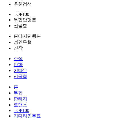
추천검색
TOP100
무협단행본
선물함
판타지단행본
성인무협
신작
소설
만화
기다무
선물함
홈
무협
판타지
로맨스
TOP100
기다리면무료