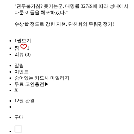
"관무불가침? 웃기는군. 대명률 327조에 따라 성내에서
다툰 이들을 체포하겠다."
수상할 정도로 강한 지현, 단천휘의 무림평정기!
1권보기
찜
1
리뷰
(0)
알림
이벤트
숨어있는 카드사 마일리지
무료 코인충전▶
X
12권 완결
구매