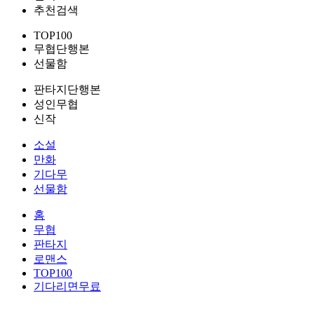
추천검색
TOP100
무협단행본
선물함
판타지단행본
성인무협
신작
소설
만화
기다무
선물함
홈
무협
판타지
로맨스
TOP100
기다리면무료