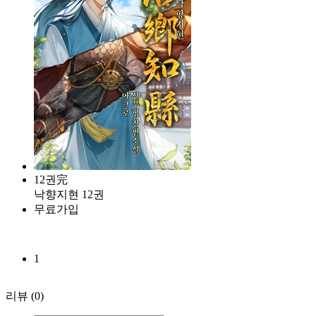
12권完
낙향지현 12권
무료가입
1
리뷰
(0)