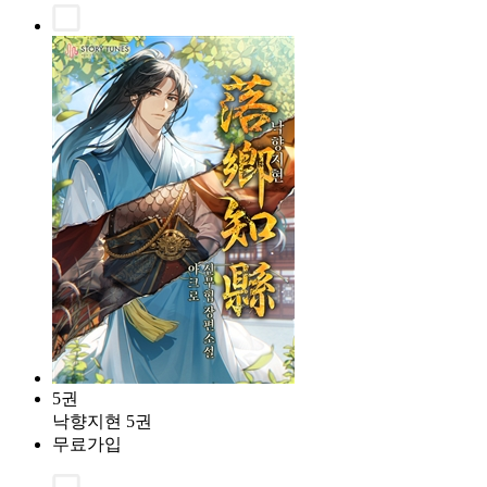
5권
낙향지현 5권
무료가입