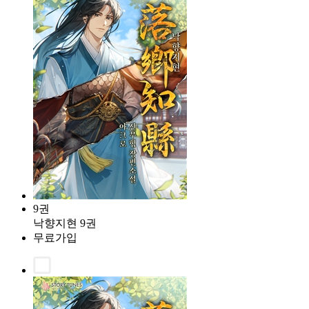
9권
낙향지현 9권
무료가입