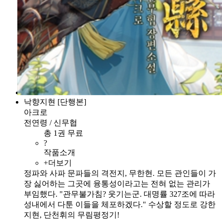
낙향지현 [단행본]
아크로
전연령 / 신무협
총 1권 무료
?
작품소개
+더보기
정파와 사파 문파들의 격전지, 무한현. 모든 관인들이 가
장 싫어하는 그곳에 융통성이라고는 전혀 없는 관리가
부임했다. "관무불가침? 웃기는군. 대명률 327조에 따라
성내에서 다툰 이들을 체포하겠다." 수상할 정도로 강한
지현, 단천휘의 무림평정기!