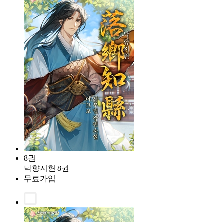
8권
낙향지현 8권
무료가입