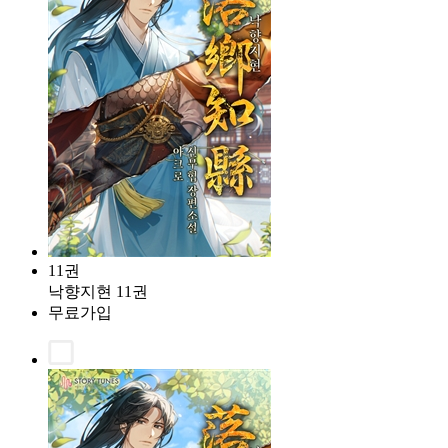
11권
낙향지현 11권
무료가입