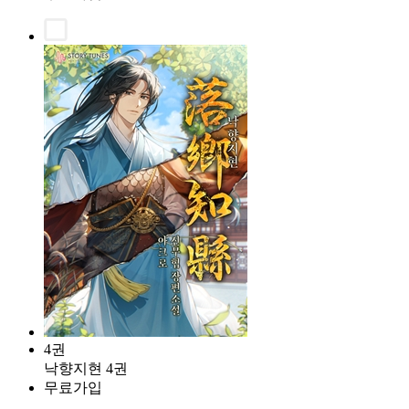
4권
낙향지현 4권
무료가입