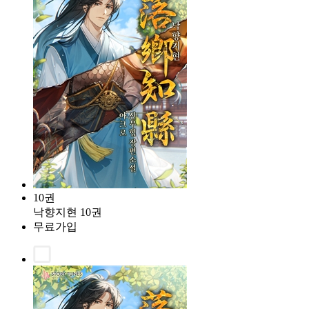
10권
낙향지현 10권
무료가입