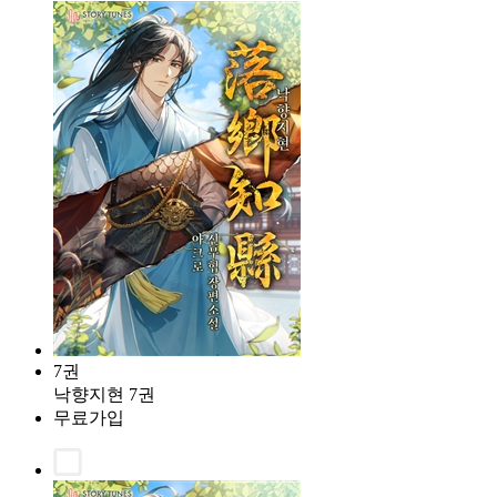
7권
낙향지현 7권
무료가입