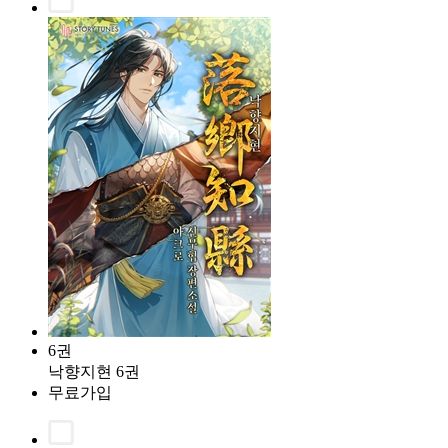
6권
낙향지현 6권
무료가입