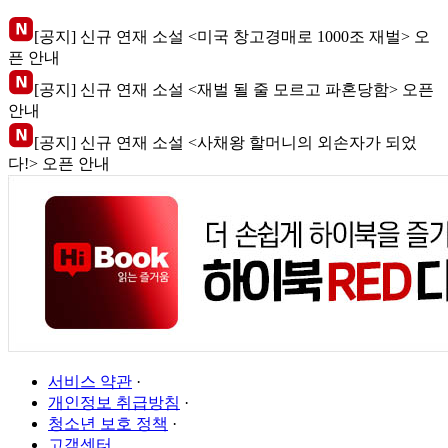
[공지] 신규 연재 소설 <미국 창고경매로 1000조 재벌> 오
픈 안내
[공지] 신규 연재 소설 <재벌 될 줄 모르고 파혼당함> 오픈
안내
[공지] 신규 연재 소설 <사채왕 할머니의 외손자가 되었
다!> 오픈 안내
서비스 약관
·
개인정보 취급방침
·
청소년 보호 정책
·
고객센터