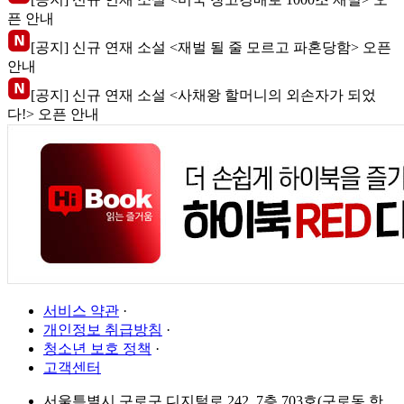
픈 안내
[공지] 신규 연재 소설 <재벌 될 줄 모르고 파혼당함> 오픈
안내
[공지] 신규 연재 소설 <사채왕 할머니의 외손자가 되었
다!> 오픈 안내
서비스 약관
·
개인정보 취급방침
·
청소년 보호 정책
·
고객센터
서울특별시 구로구 디지털로 242, 7층 703호(구로동,한