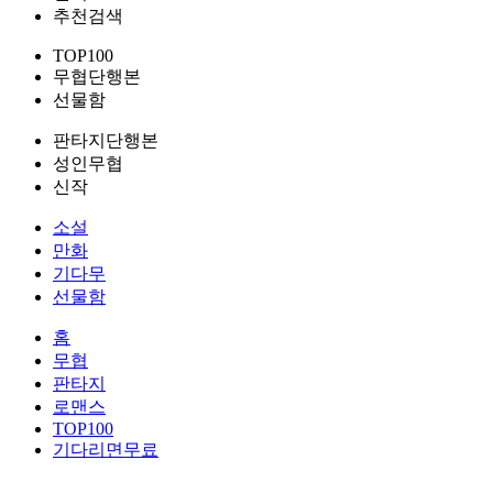
추천검색
TOP100
무협단행본
선물함
판타지단행본
성인무협
신작
소설
만화
기다무
선물함
홈
무협
판타지
로맨스
TOP100
기다리면무료