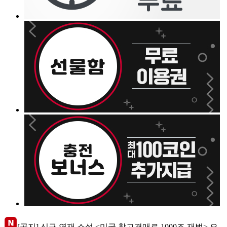
[공지] 신규 연재 소설 <미국 창고경매로 1000조 재벌> 오