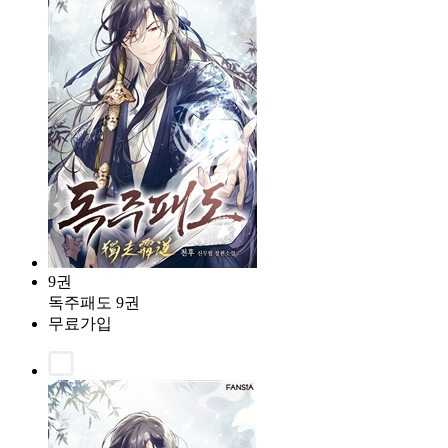
9권
독주패도 9권
무료가입