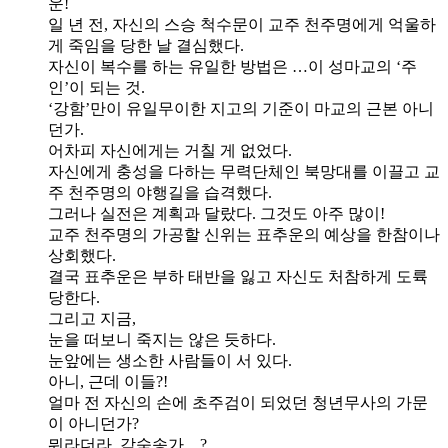
운!
일 년 전, 자신의 스승 척수문이 교주 천주명에게 억울하
게 죽임을 당한 날 결심했다.
자신이 복수를 하는 유일한 방법은 …이 성마교의 ‘주
인’이 되는 것.
‘강함’만이 유일무이한 지고의 기준이 마교의 근본 아니
던가.
어차피 자신에게는 거칠 게 없었다.
자신에게 충성을 다하는 무력단체인 북망대를 이끌고 교
주 천주명의 야행길을 습격했다.
그러나 실전은 계획과 달랐다. 그것도 아주 많이!
교주 천주명의 가공할 신위는 표추운의 예상을 한참이나
상회했다.
결국 표추운은 부하 태반을 잃고 자신도 처참하게 도륙
당한다.
그리고 지금,
눈을 떠보니 죽지는 않은 듯하다.
눈앞에는 생소한 사람들이 서 있다.
아니, 근데 이들?!
얼마 전 자신의 손에 초주검이 되었던 청년무사의 가문
이 아니던가?
뭐라더라, 감숙송가…?