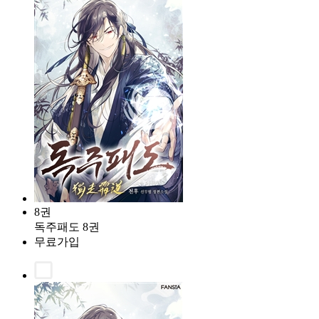
8권
독주패도 8권
무료가입