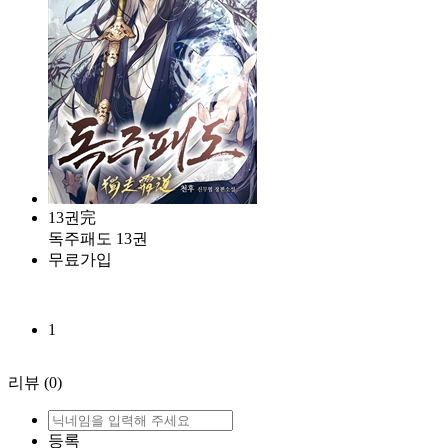
13권完
독주패도 13권
무료가입
1
리뷰
(0)
등록