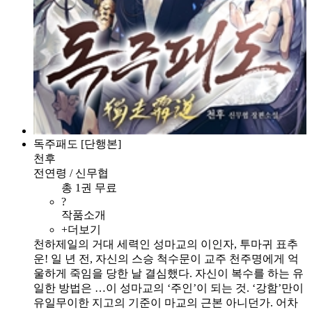
독주패도 [단행본]
천후
전연령 / 신무협
총 1권 무료
?
작품소개
+더보기
천하제일의 거대 세력인 성마교의 이인자, 투마귀 표추
운! 일 년 전, 자신의 스승 척수문이 교주 천주명에게 억
울하게 죽임을 당한 날 결심했다. 자신이 복수를 하는 유
일한 방법은 …이 성마교의 ‘주인’이 되는 것. ‘강함’만이
유일무이한 지고의 기준이 마교의 근본 아니던가. 어차