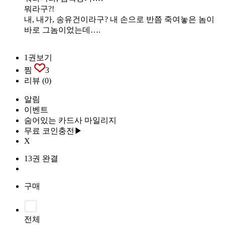
뭐라구?!
내, 내가, 송유건이라구? 내 손으로 반쯤 죽여놓은 놈이
바로 그놈이었는데….
1권보기
찜
3
리뷰
(0)
알림
이벤트
숨어있는 카드사 마일리지
무료 코인충전▶
X
13권 완결
구매
전체