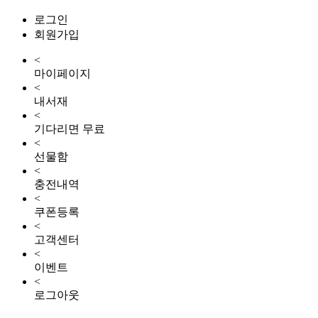
로그인
회원가입
<
마이페이지
<
내서재
<
기다리면 무료
<
선물함
<
충전내역
<
쿠폰등록
<
고객센터
<
이벤트
<
로그아웃