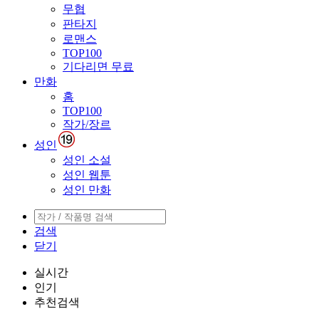
무협
판타지
로맨스
TOP100
기다리면 무료
만화
홈
TOP100
작가/장르
성인
성인 소설
성인 웹툰
성인 만화
검색
닫기
실시간
인기
추천검색