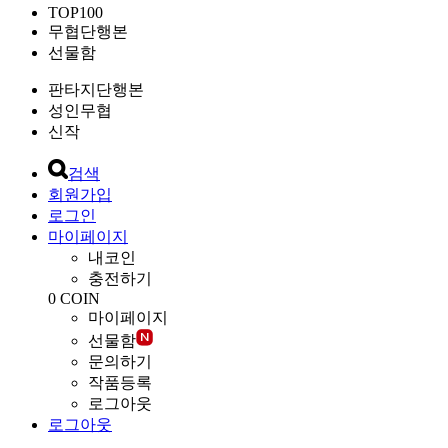
TOP100
무협단행본
선물함
판타지단행본
성인무협
신작
검색
회원가입
로그인
마이페이지
내코인
충전하기
0
COIN
마이페이지
선물함
문의하기
작품등록
로그아웃
로그아웃