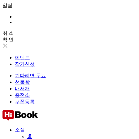
알림
취 소
확 인
이벤트
작가신청
기다리면 무료
선물함
내서재
충전소
쿠폰등록
소설
홈