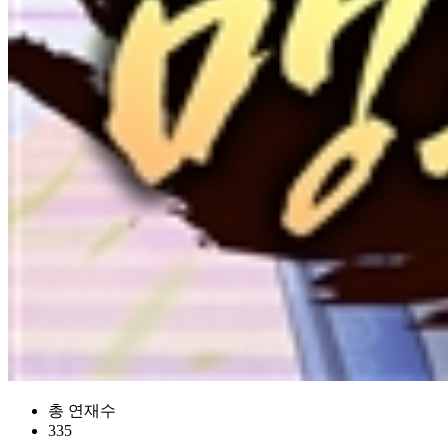
총 연재수
335