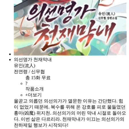
의선명가 천재막내
유인(流人)
전연령 / 신무협
총 15화 무료
?
작품소개
+더보기
올곧고 의롭던 의선의가가 멸문한 이유는 간단했다. 힘
이 없었기 때문에. 복수를 위해 온 강호를 피로 물들였던
흉마(凶魔) 위지천. 의선의가의 어린 막내 시절로 돌아오
다. 이번 삶은 다르리라. 천재막내가 이끄는 의선의가의
천하제일 행보가 시작되다!