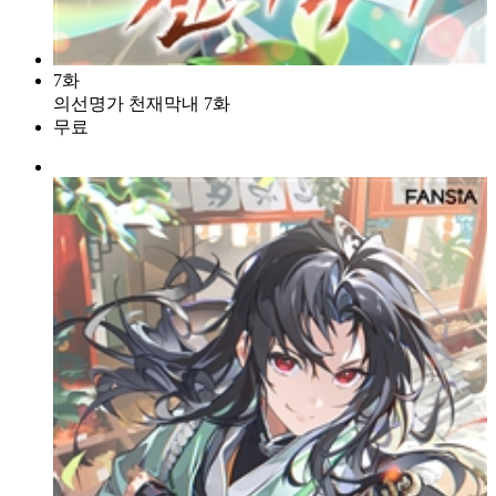
7화
의선명가 천재막내 7화
무료