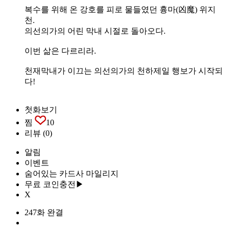
복수를 위해 온 강호를 피로 물들였던 흉마(凶魔) 위지
천.
의선의가의 어린 막내 시절로 돌아오다.
이번 삶은 다르리라.
천재막내가 이끄는 의선의가의 천하제일 행보가 시작되
다!
첫화보기
찜
10
리뷰
(0)
알림
이벤트
숨어있는 카드사 마일리지
무료 코인충전▶
X
247화 완결