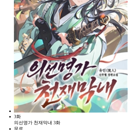
3화
의선명가 천재막내 3화
무료