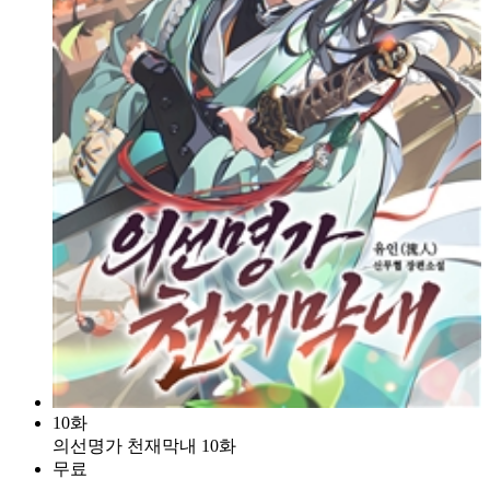
10화
의선명가 천재막내 10화
무료