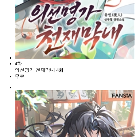
4화
의선명가 천재막내 4화
무료