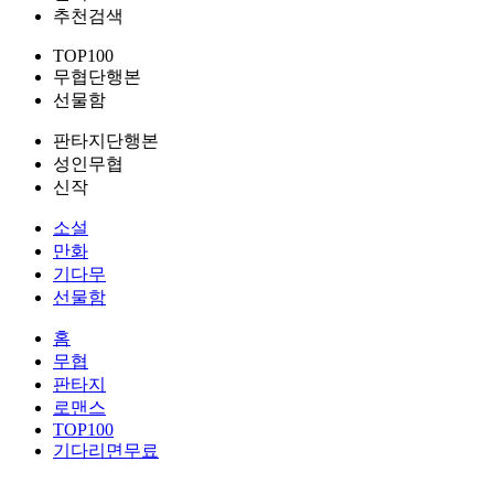
추천검색
TOP100
무협단행본
선물함
판타지단행본
성인무협
신작
소설
만화
기다무
선물함
홈
무협
판타지
로맨스
TOP100
기다리면무료