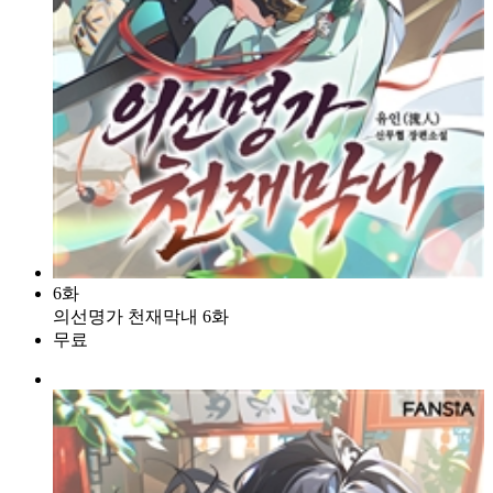
6화
의선명가 천재막내 6화
무료