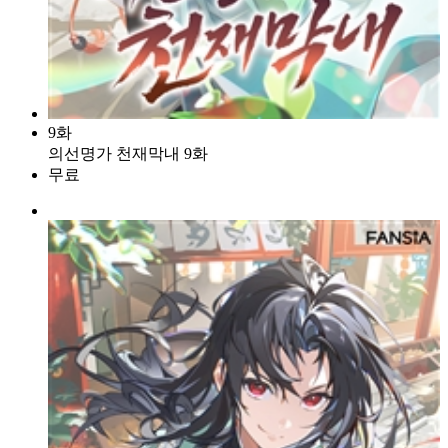
9화
의선명가 천재막내 9화
무료