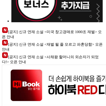
[공지] 신규 연재 소설 <미국 창고경매로 1000조 재벌> 오
픈 안내
[공지] 신규 연재 소설 <재벌 될 줄 모르고 파혼당함> 오픈
안내
[공지] 신규 연재 소설 <사채왕 할머니의 외손자가 되었
다!> 오픈 안내