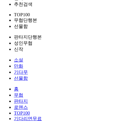
추천검색
TOP100
무협단행본
선물함
판타지단행본
성인무협
신작
소설
만화
기다무
선물함
홈
무협
판타지
로맨스
TOP100
기다리면무료