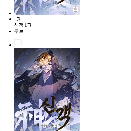
1권
신객 1권
무료