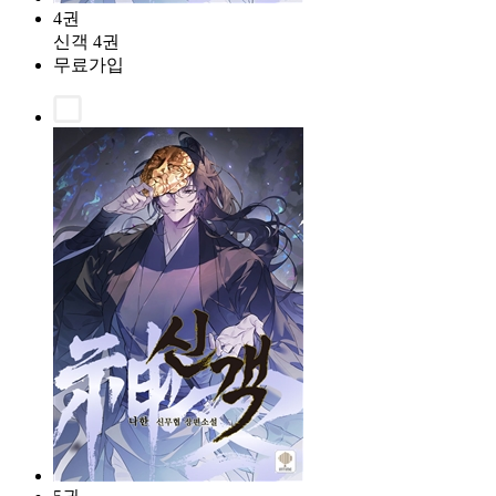
4권
신객 4권
무료가입