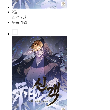
2권
신객 2권
무료가입