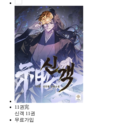
11권完
신객 11권
무료가입