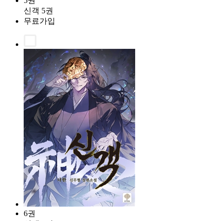
5권
신객 5권
무료가입
6권