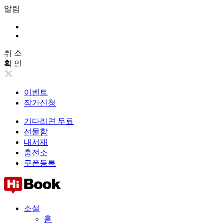
알림
취 소
확 인
이벤트
작가신청
기다리면 무료
선물함
내서재
충전소
쿠폰등록
소설
홈