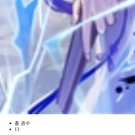
총 권수
13