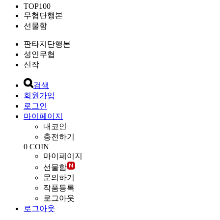
TOP100
무협단행본
선물함
판타지단행본
성인무협
신작
검색
회원가입
로그인
마이페이지
내코인
충전하기
0
COIN
마이페이지
선물함
문의하기
작품등록
로그아웃
로그아웃