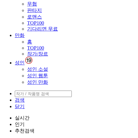
무협
판타지
로맨스
TOP100
기다리면 무료
만화
홈
TOP100
작가/장르
성인
성인 소설
성인 웹툰
성인 만화
검색
닫기
실시간
인기
추천검색