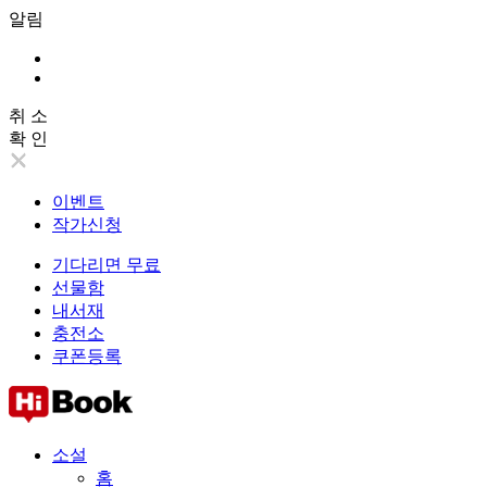
알림
취 소
확 인
이벤트
작가신청
기다리면 무료
선물함
내서재
충전소
쿠폰등록
소설
홈