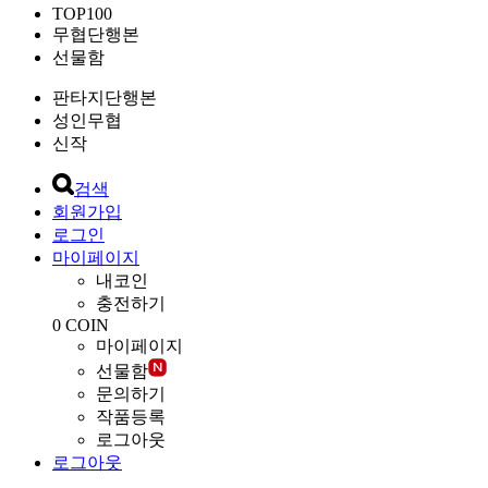
TOP100
무협단행본
선물함
판타지단행본
성인무협
신작
검색
회원가입
로그인
마이페이지
내코인
충전하기
0
COIN
마이페이지
선물함
문의하기
작품등록
로그아웃
로그아웃