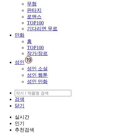
무협
판타지
로맨스
TOP100
기다리면 무료
만화
홈
TOP100
작가/장르
성인
성인 소설
성인 웹툰
성인 만화
검색
닫기
실시간
인기
추천검색