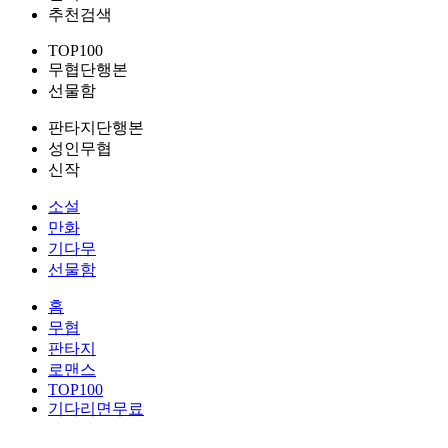
추천검색
TOP100
무협단행본
선물함
판타지단행본
성인무협
신작
소설
만화
기다무
선물함
홈
무협
판타지
로맨스
TOP100
기다리면무료