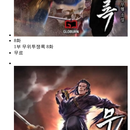
8화
1부 무위투쟁록 8화
무료