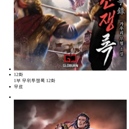
12화
1부 무위투쟁록 12화
무료