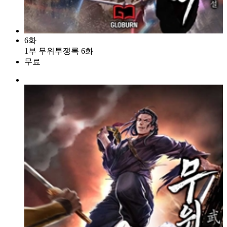
6화
1부 무위투쟁록 6화
무료