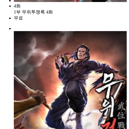
4화
1부 무위투쟁록 4화
무료