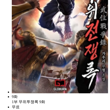
9화
1부 무위투쟁록 9화
무료