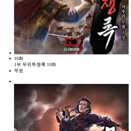
10화
1부 무위투쟁록 10화
무료