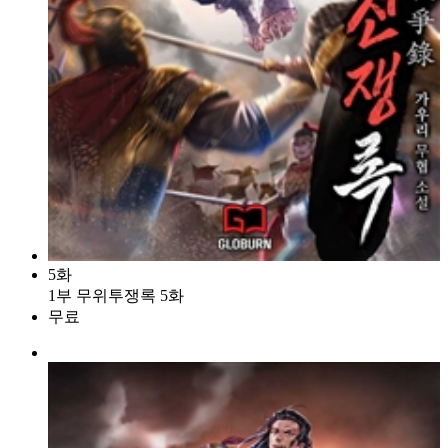
5화
1부 무위투쟁록 5화
무료