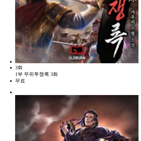
3화
1부 무위투쟁록 3화
무료