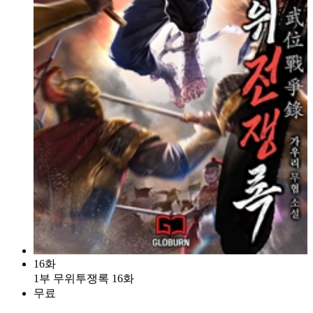
16화
1부 무위투쟁록 16화
무료