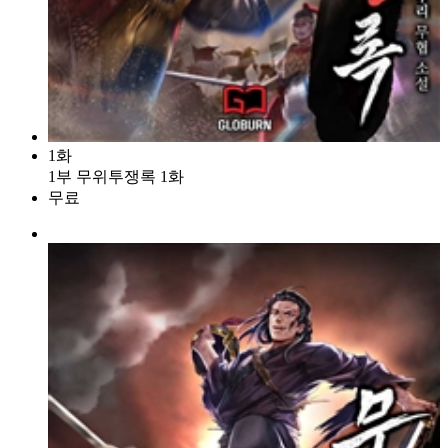
1화
1부 무위투쟁록 1화
무료