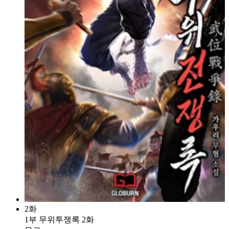
2화
1부 무위투쟁록 2화