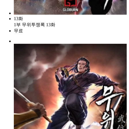
13화
1부 무위투쟁록 13화
무료