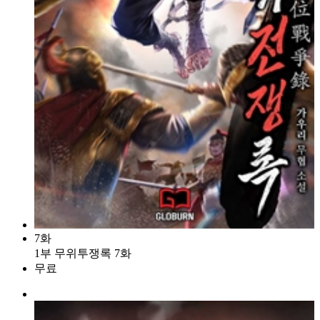
7화
1부 무위투쟁록 7화
무료