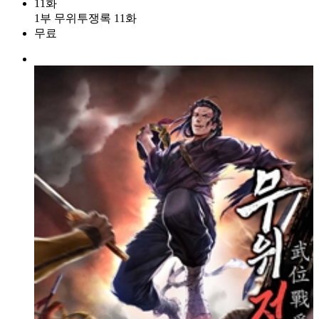
11화
1부 무위투쟁록 11화
무료