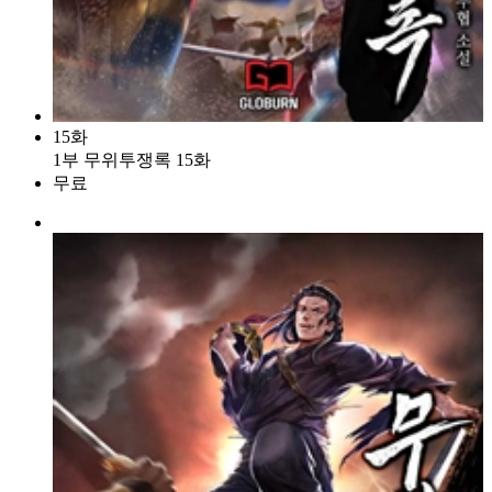
15화
1부 무위투쟁록 15화
무료