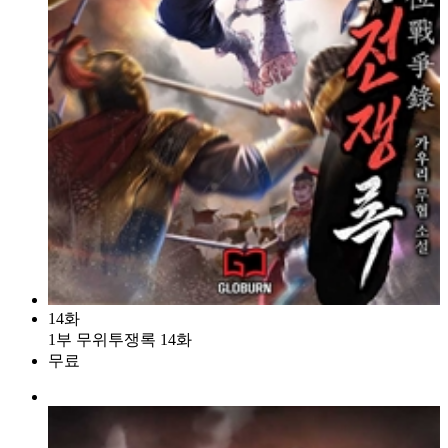
14화
1부 무위투쟁록 14화
무료