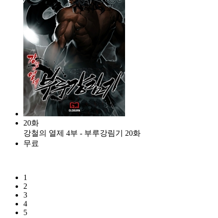
20화
강철의 열제 4부 - 부루강림기 20화
무료
1
2
3
4
5