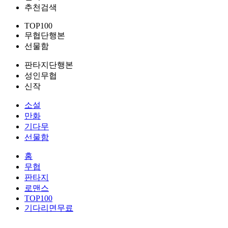
추천검색
TOP100
무협단행본
선물함
판타지단행본
성인무협
신작
소설
만화
기다무
선물함
홈
무협
판타지
로맨스
TOP100
기다리면무료