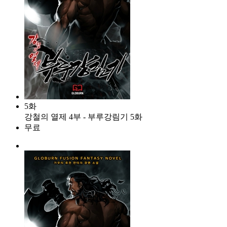
5화
강철의 열제 4부 - 부루강림기 5화
무료