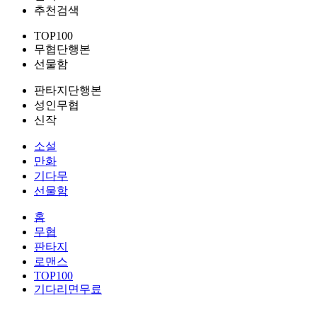
추천검색
TOP100
무협단행본
선물함
판타지단행본
성인무협
신작
소설
만화
기다무
선물함
홈
무협
판타지
로맨스
TOP100
기다리면무료