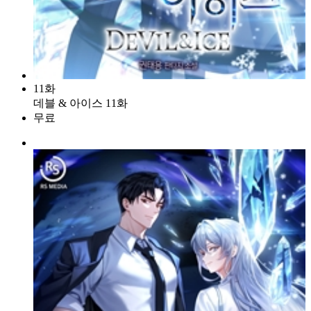
11화
데블 & 아이스 11화
무료