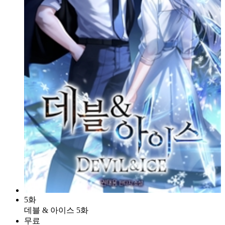
5화
데블 & 아이스 5화
무료