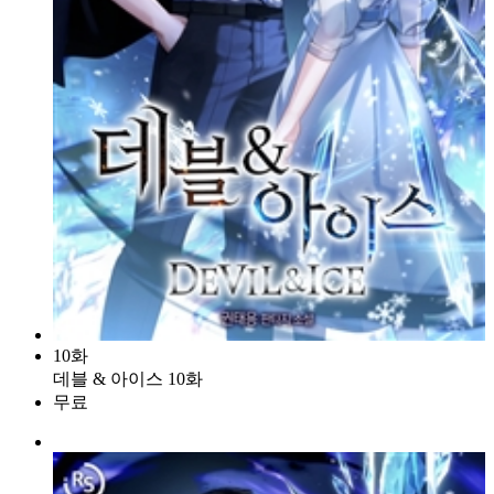
10화
데블 & 아이스 10화
무료