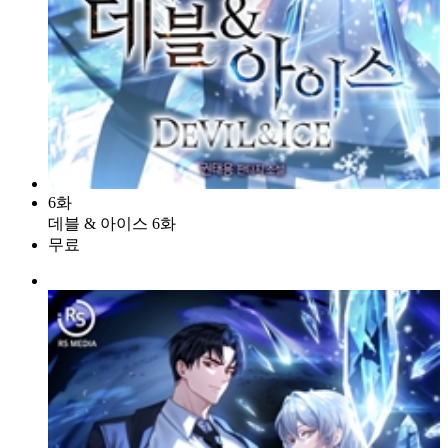
6화
데블 & 아이스 6화
무료