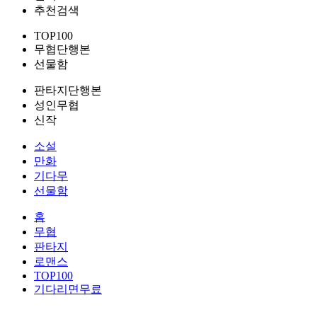
추천검색
TOP100
무협단행본
선물함
판타지단행본
성인무협
신작
소설
만화
기다무
선물함
홈
무협
판타지
로맨스
TOP100
기다리면무료