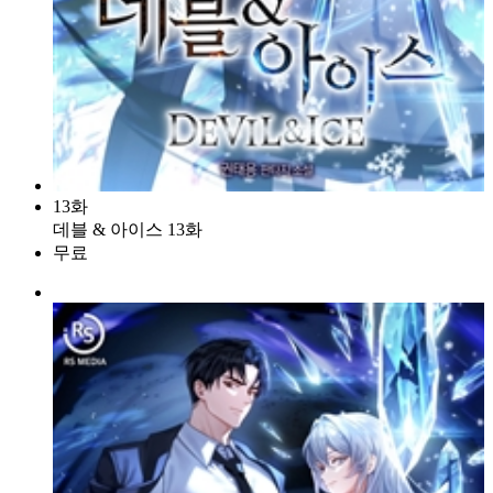
13화
데블 & 아이스 13화
무료