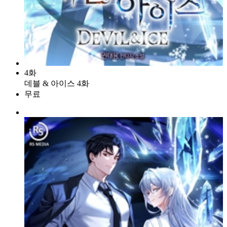
4화
데블 & 아이스 4화
무료