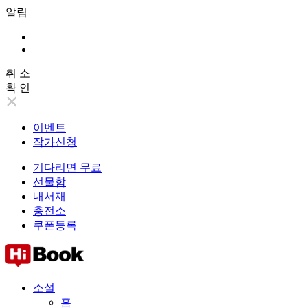
알림
취 소
확 인
이벤트
작가신청
기다리면 무료
선물함
내서재
충전소
쿠폰등록
소설
홈