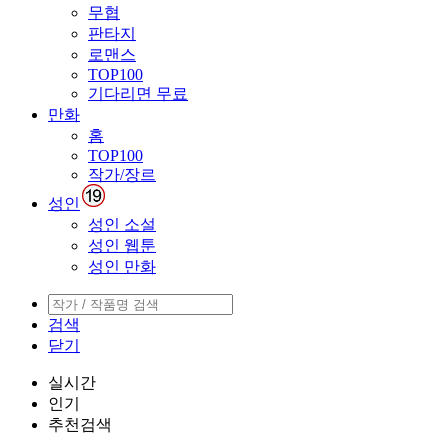
무협
판타지
로맨스
TOP100
기다리면 무료
만화
홈
TOP100
작가/장르
성인
성인 소설
성인 웹툰
성인 만화
검색
닫기
실시간
인기
추천검색