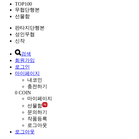
TOP100
무협단행본
선물함
판타지단행본
성인무협
신작
검색
회원가입
로그인
마이페이지
내코인
충전하기
0
COIN
마이페이지
선물함
문의하기
작품등록
로그아웃
로그아웃