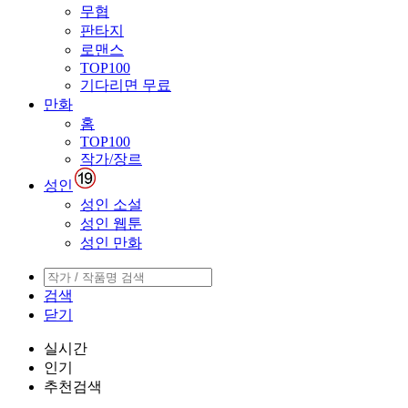
무협
판타지
로맨스
TOP100
기다리면 무료
만화
홈
TOP100
작가/장르
성인
성인 소설
성인 웹툰
성인 만화
검색
닫기
실시간
인기
추천검색