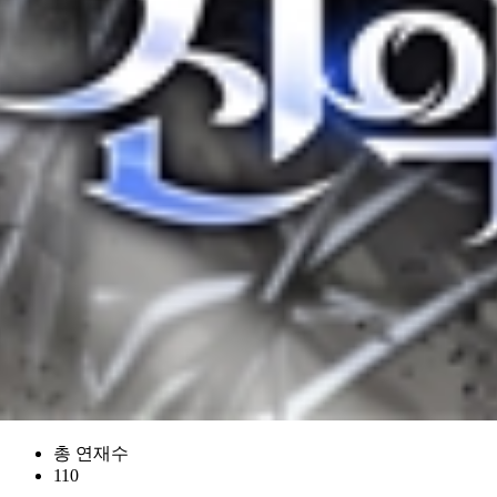
총 연재수
110