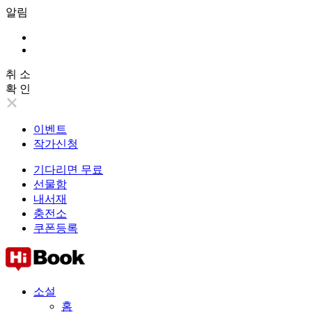
알림
취 소
확 인
이벤트
작가신청
기다리면 무료
선물함
내서재
충전소
쿠폰등록
소설
홈