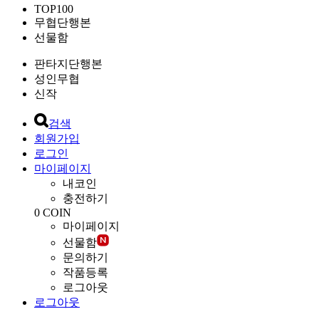
TOP100
무협단행본
선물함
판타지단행본
성인무협
신작
검색
회원가입
로그인
마이페이지
내코인
충전하기
0
COIN
마이페이지
선물함
문의하기
작품등록
로그아웃
로그아웃