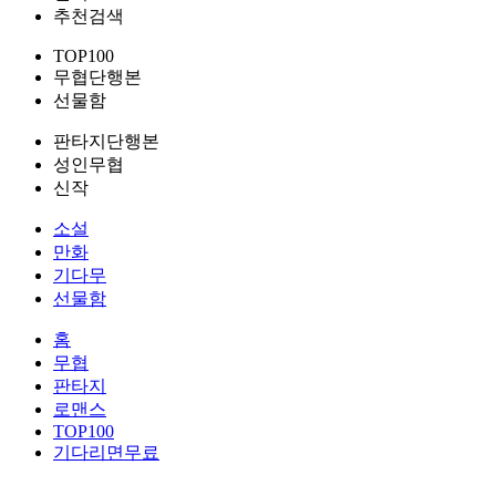
추천검색
TOP100
무협단행본
선물함
판타지단행본
성인무협
신작
소설
만화
기다무
선물함
홈
무협
판타지
로맨스
TOP100
기다리면무료