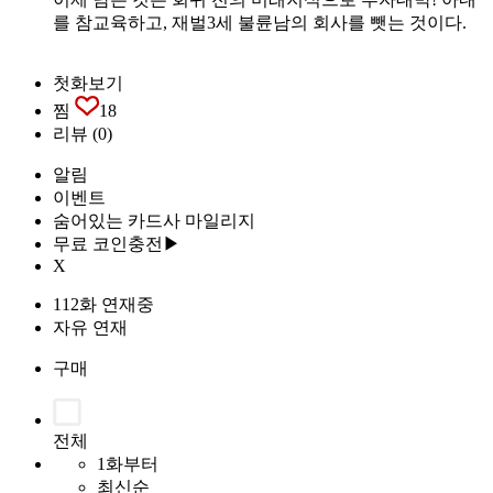
를 참교육하고, 재벌3세 불륜남의 회사를 뺏는 것이다.
첫화보기
찜
18
리뷰
(0)
알림
이벤트
숨어있는 카드사 마일리지
무료 코인충전▶
X
112화 연재중
자유 연재
구매
전체
1화부터
최신순