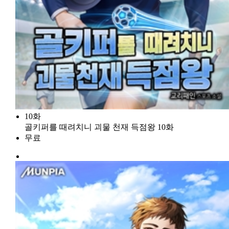
10화
골키퍼를 때려치니 괴물 천재 득점왕 10화
무료