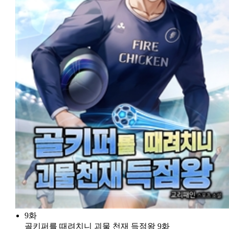
9화
골키퍼를 때려치니 괴물 천재 득점왕 9화