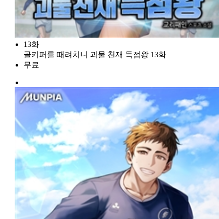
13화
골키퍼를 때려치니 괴물 천재 득점왕 13화
무료