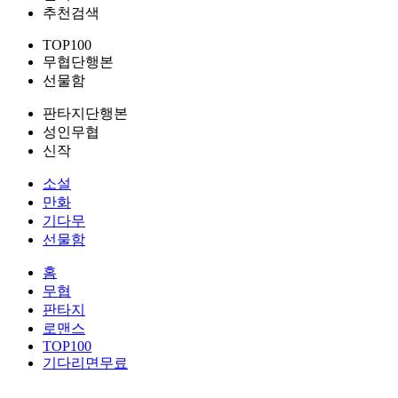
추천검색
TOP100
무협단행본
선물함
판타지단행본
성인무협
신작
소설
만화
기다무
선물함
홈
무협
판타지
로맨스
TOP100
기다리면무료