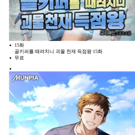
15화
골키퍼를 때려치니 괴물 천재 득점왕 15화
무료