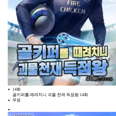
14화
골키퍼를 때려치니 괴물 천재 득점왕 14화
무료