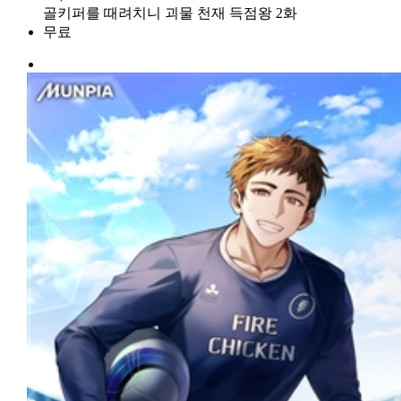
골키퍼를 때려치니 괴물 천재 득점왕 2화
무료