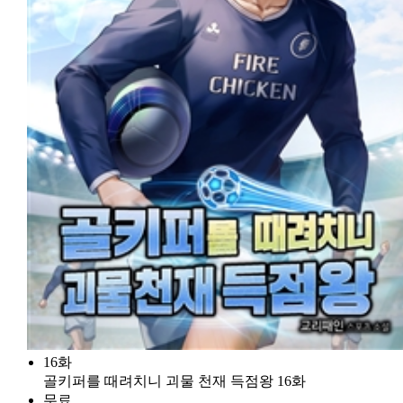
16화
골키퍼를 때려치니 괴물 천재 득점왕 16화
무료