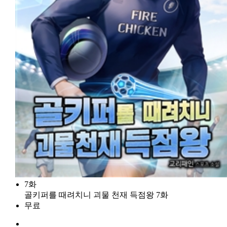
7화
골키퍼를 때려치니 괴물 천재 득점왕 7화
무료