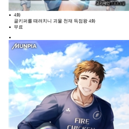
4화
골키퍼를 때려치니 괴물 천재 득점왕 4화
무료