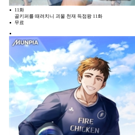
11화
골키퍼를 때려치니 괴물 천재 득점왕 11화
무료