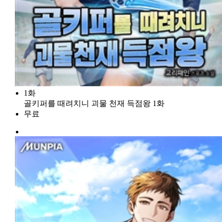
1화
골키퍼를 때려치니 괴물 천재 득점왕 1화
무료