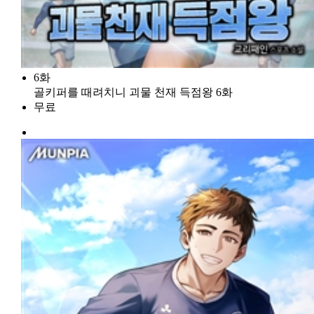
6화
골키퍼를 때려치니 괴물 천재 득점왕 6화
무료