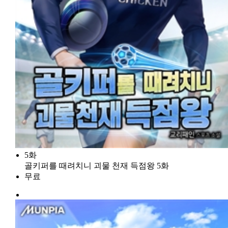
5화
골키퍼를 때려치니 괴물 천재 득점왕 5화
무료