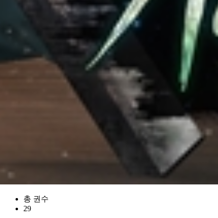
총 권수
29