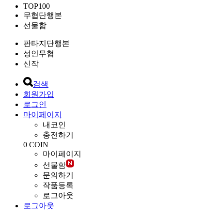
TOP100
무협단행본
선물함
판타지단행본
성인무협
신작
검색
회원가입
로그인
마이페이지
내코인
충전하기
0
COIN
마이페이지
선물함
문의하기
작품등록
로그아웃
로그아웃