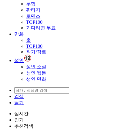
무협
판타지
로맨스
TOP100
기다리면 무료
만화
홈
TOP100
작가/장르
성인
성인 소설
성인 웹툰
성인 만화
검색
닫기
실시간
인기
추천검색