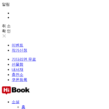
알림
취 소
확 인
이벤트
작가신청
기다리면 무료
선물함
내서재
충전소
쿠폰등록
소설
홈