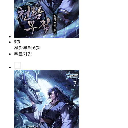
6권
천람무적 6권
무료가입