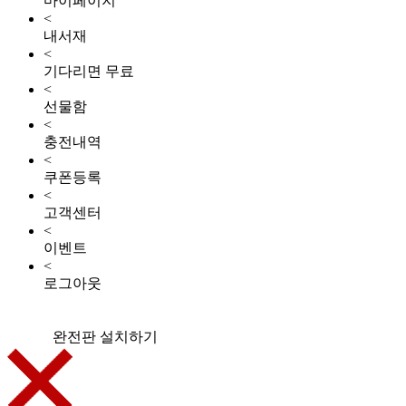
마이페이지
<
내서재
<
기다리면 무료
<
선물함
<
충전내역
<
쿠폰등록
<
고객센터
<
이벤트
<
로그아웃
완전판 설치하기