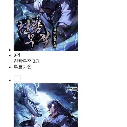
3권
천람무적 3권
무료가입