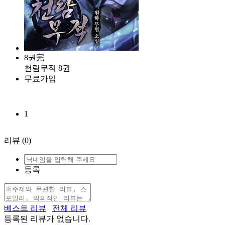
8권完
천람무적 8권
무료가입
1
리뷰
(0)
등록
베스트 리뷰
전체 리뷰
등록된 리뷰가 없습니다.