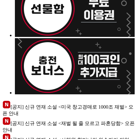
[공지] 신규 연재 소설 <미국 창고경매로 1000조 재벌> 오
픈 안내
[공지] 신규 연재 소설 <재벌 될 줄 모르고 파혼당함> 오픈
안내