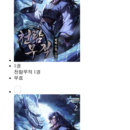
1권
천람무적 1권
무료