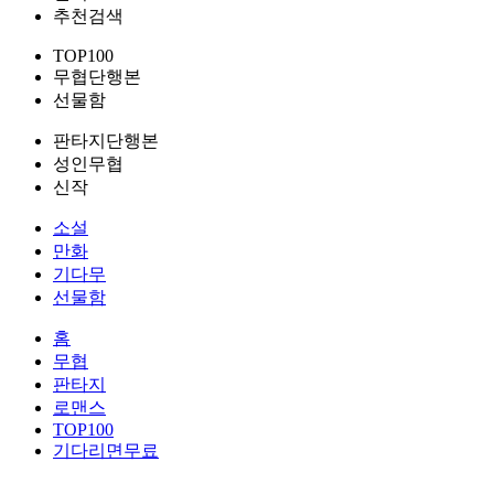
추천검색
TOP100
무협단행본
선물함
판타지단행본
성인무협
신작
소설
만화
기다무
선물함
홈
무협
판타지
로맨스
TOP100
기다리면무료