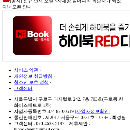
[공지] 신규 연재 소설 <사채왕 할머니의 외손자가 되었
다!> 오픈 안내
서비스 약관
·
개인정보 취급방침
·
청소년 보호 정책
·
고객센터
서울특별시 구로구 디지털로 242, 7층 703호(구로동,한
화비즈메트로 1차)
사업자등록번호:374-87-00519
[사업자정보확인]
통신판매번호 : 제2017-서울구로-0731호ㆍ대표 : 최성필
고객센터 : 070-4633-5197ㆍ제휴제안 :
hibookteam@gmail.com