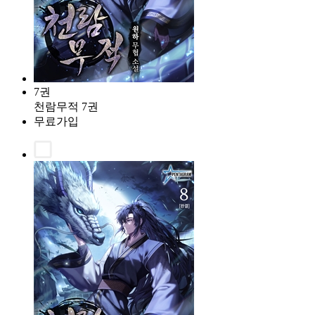
7권
천람무적 7권
무료가입