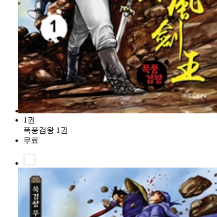
1권
폭풍검왕 1권
무료