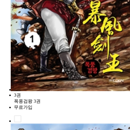
3권
폭풍검왕 3권
무료가입