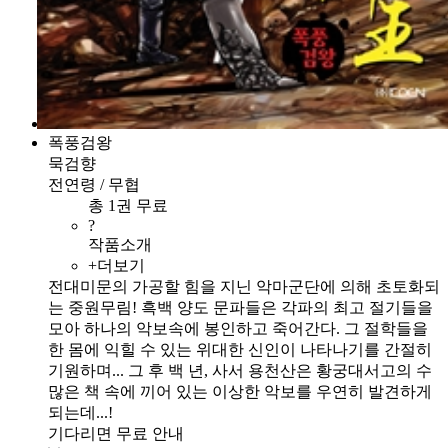
폭풍검왕
묵검향
전연령 / 무협
총 1권 무료
?
작품소개
+더보기
전대미문의 가공할 힘을 지닌 악마군단에 의해 초토화되
는 중원무림! 흑백 양도 문파들은 각파의 최고 절기들을
모아 하나의 악보속에 봉인하고 죽어간다. 그 절학들을
한 몸에 익힐 수 있는 위대한 신인이 나타나기를 간절히
기원하며... 그 후 백 년, 사서 용천산은 황궁대서고의 수
많은 책 속에 끼어 있는 이상한 악보를 우연히 발견하게
되는데...!
기다리면 무료 안내