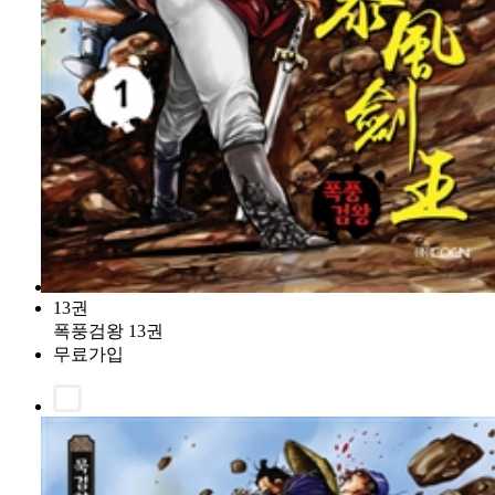
13권
폭풍검왕 13권
무료가입