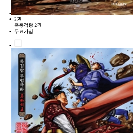
2권
폭풍검왕 2권
무료가입