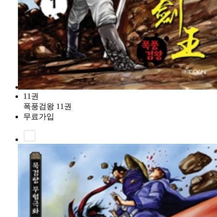
11권
폭풍검왕 11권
무료가입