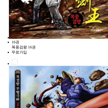
16권
폭풍검왕 16권
무료가입