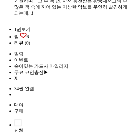
기원하며... 그 후 백 년, 사서 용천산은 황궁대서고의 수
많은 책 속에 끼어 있는 이상한 악보를 우연히 발견하게
되는데...!
1권보기
찜
6
리뷰
(0)
알림
이벤트
숨어있는 카드사 마일리지
무료 코인충전▶
X
34권 완결
대여
구매
전체