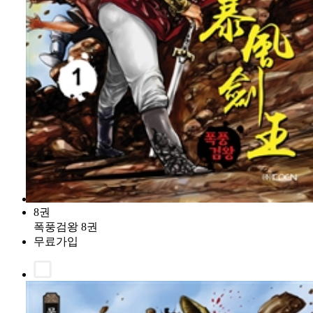
8권
폭풍검왕 8권
무료가입