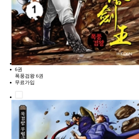
6권
폭풍검왕 6권
무료가입