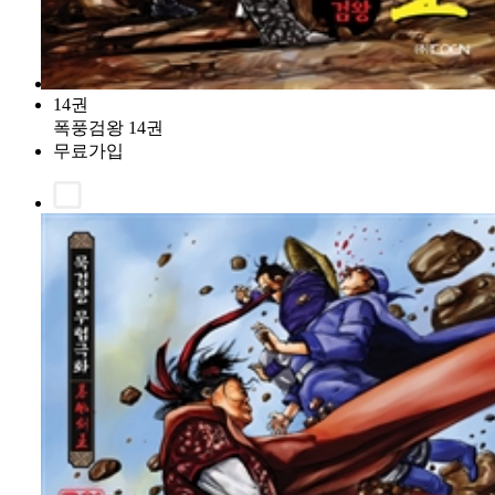
14권
폭풍검왕 14권
무료가입