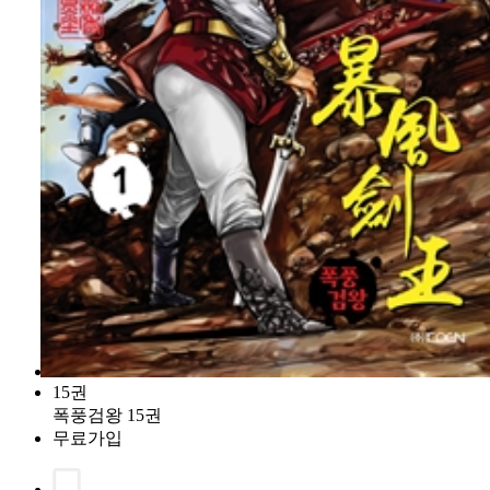
15권
폭풍검왕 15권
무료가입