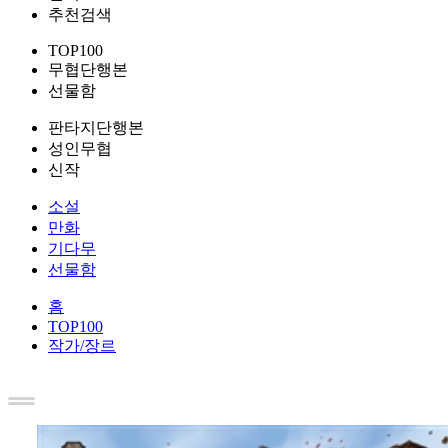
추천검색
TOP100
무협단행본
선물함
판타지단행본
성인무협
신작
소설
만화
기다무
선물함
홈
TOP100
작가/장르