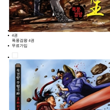
4권
폭풍검왕 4권
무료가입