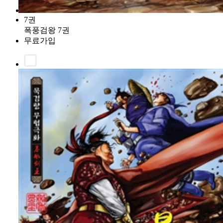
7권
폭풍검왕 7권
무료가입