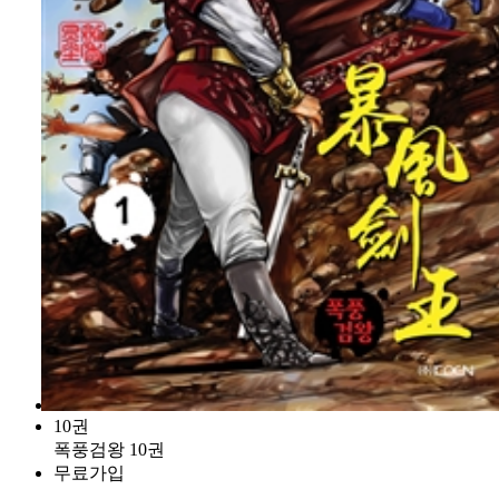
10권
폭풍검왕 10권
무료가입