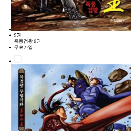
9권
폭풍검왕 9권
무료가입