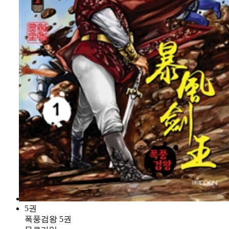
5권
폭풍검왕 5권