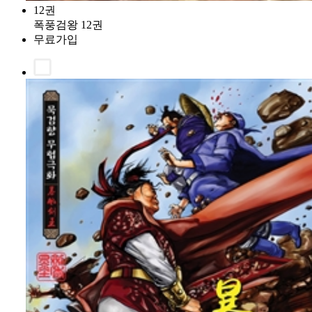
12권
폭풍검왕 12권
무료가입