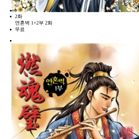
2화
연혼벽 1+2부 2화
무료