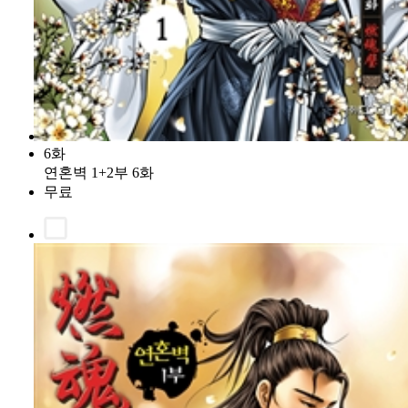
6화
연혼벽 1+2부 6화
무료