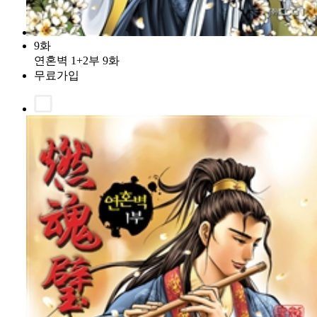
9화
연혼벽 1+2부 9화
무료가입