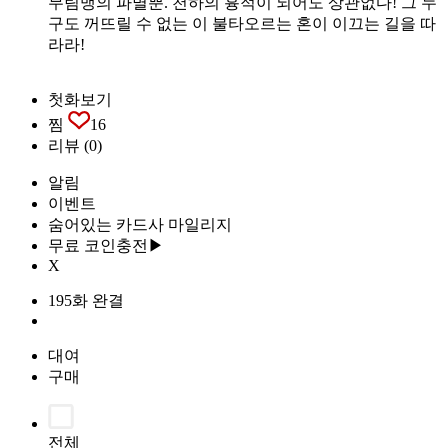
무림맹의 파멸뿐. 천하의 흉적이 되어도 상관없다! 그 누
구도 꺼뜨릴 수 없는 이 불타오르는 혼이 이끄는 길을 따
라라!
첫화보기
찜
16
리뷰
(0)
알림
이벤트
숨어있는 카드사 마일리지
무료 코인충전▶
X
195화 완결
대여
구매
전체