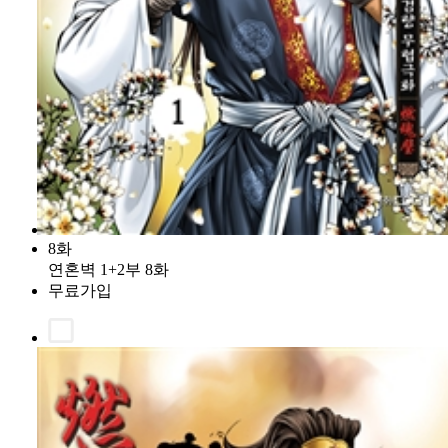
8화
연혼벽 1+2부 8화
무료가입