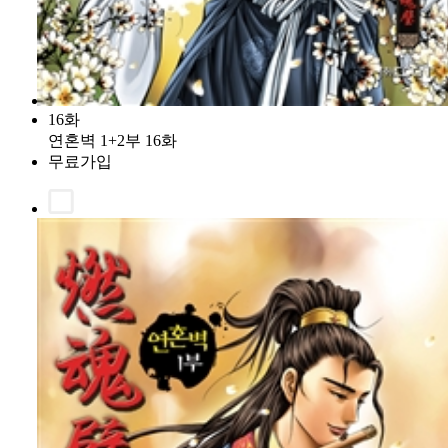
16화
연혼벽 1+2부 16화
무료가입