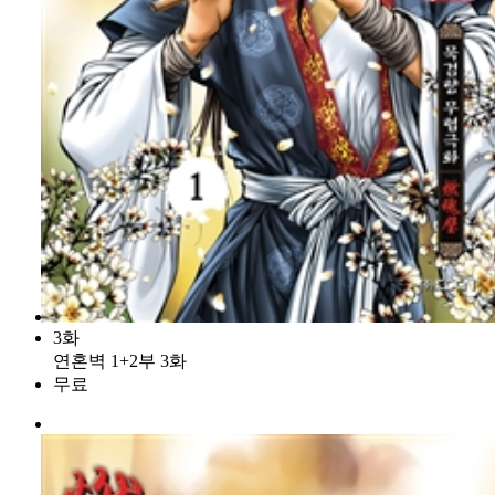
3화
연혼벽 1+2부 3화
무료