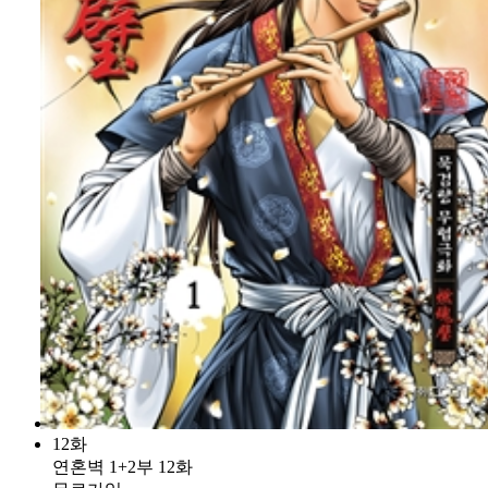
12화
연혼벽 1+2부 12화