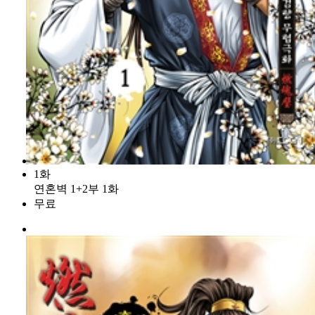
1화
연혼벽 1+2부 1화
무료