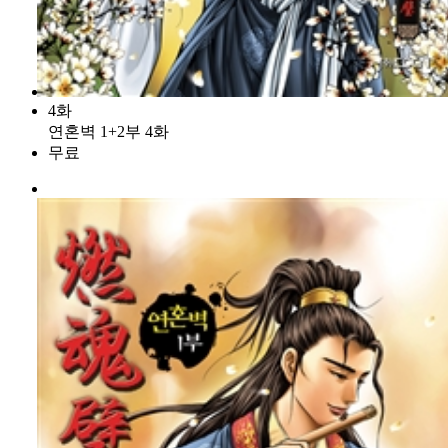
4화
연혼벽 1+2부 4화
무료