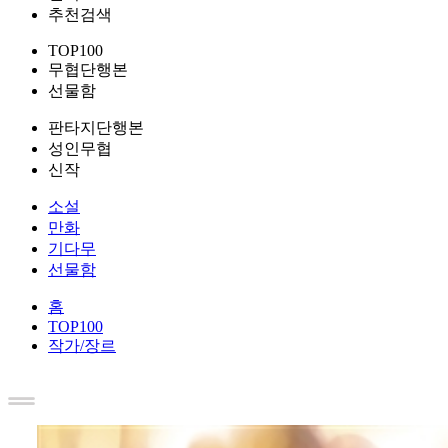
추천검색
TOP100
무협단행본
선물함
판타지단행본
성인무협
신작
소설
만화
기다무
선물함
홈
TOP100
작가/장르