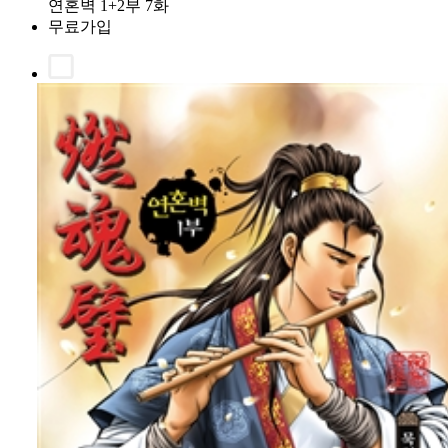
연혼벽 1+2부 7화
무료가입