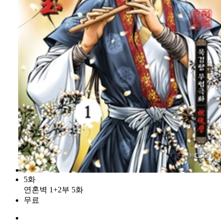
5화
연혼벽 1+2부 5화
무료