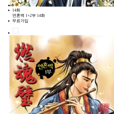
14화
연혼벽 1+2부 14화
무료가입