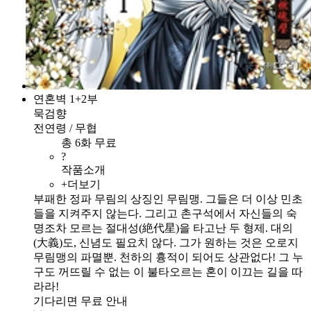
연혼벽 1+2부
묵검향
전연령 / 무협
총 6화 무료
?
작품소개
+더보기
부패한 정파 무림의 상징인 무림맹. 그들은 더 이상 민초
들을 지켜주지 않는다. 그리고 촌구석에서 자신들의 숙
명조차 모르는 절대성(絶代星)을 타고난 두 형제. 대의
(大義)도, 신념도 필요치 않다. 그가 원하는 것은 오로지
무림맹의 파멸뿐. 천하의 흉적이 되어도 상관없다! 그 누
구도 꺼뜨릴 수 없는 이 불타오르는 혼이 이끄는 길을 따
라라!
기다리면 무료 안내