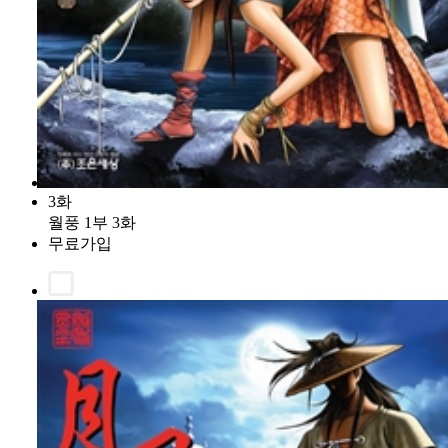
3화
월풍 1부 3화
무료가입