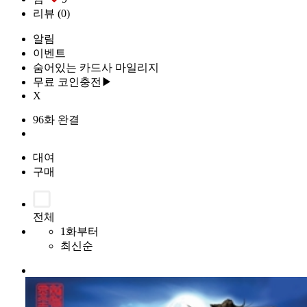
리뷰
(0)
알림
이벤트
숨어있는 카드사 마일리지
무료 코인충전▶
X
96화 완결
대여
구매
전체
1화부터
최신순