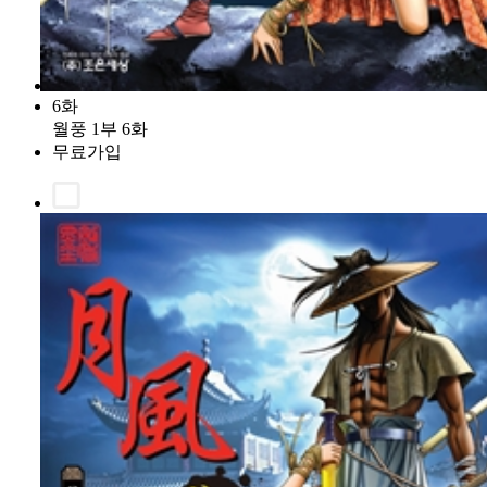
6화
월풍 1부 6화
무료가입