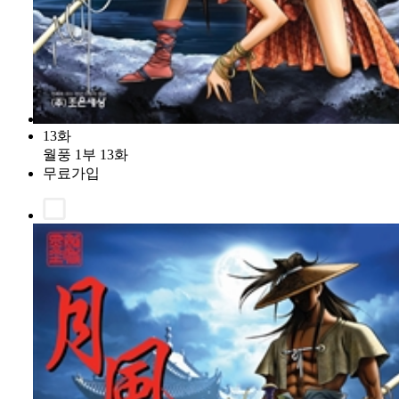
13화
월풍 1부 13화
무료가입