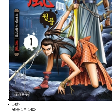
14화
월풍 1부 14화