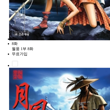
8화
월풍 1부 8화
무료가입