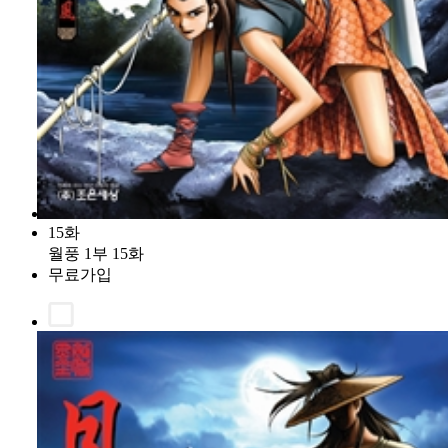
15화
월풍 1부 15화
무료가입