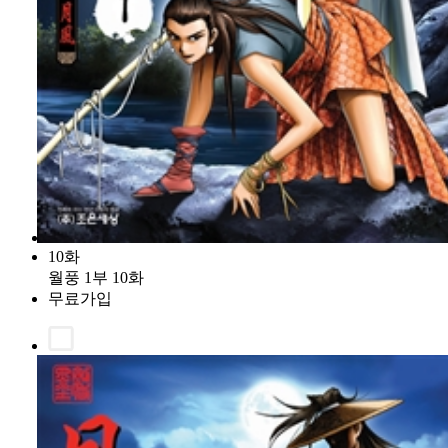
10화
월풍 1부 10화
무료가입