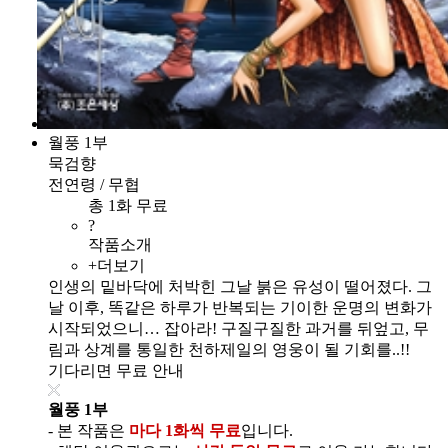
월풍 1부
묵검향
전연령 / 무협
총 1화 무료
?
작품소개
+더보기
인생의 밑바닥에 처박힌 그날 붉은 유성이 떨어졌다. 그
날 이후, 똑같은 하루가 반복되는 기이한 운명의 변화가
시작되었으니… 잡아라! 구질구질한 과거를 뒤엎고, 무
림과 상계를 통일한 천하제일의 영웅이 될 기회를..!!
기다리면 무료 안내
월풍 1부
- 본 작품은
마다 1화씩 무료
입니다.