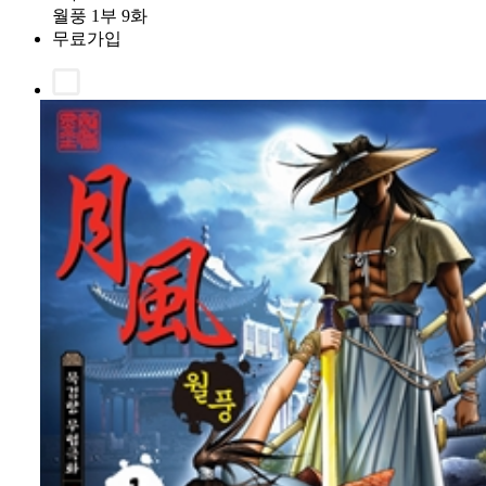
월풍 1부 9화
무료가입