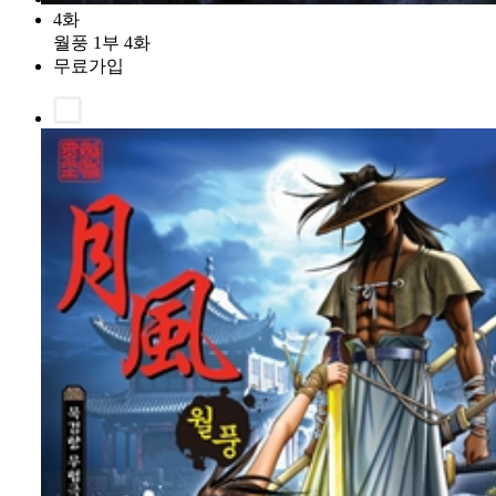
4화
월풍 1부 4화
무료가입