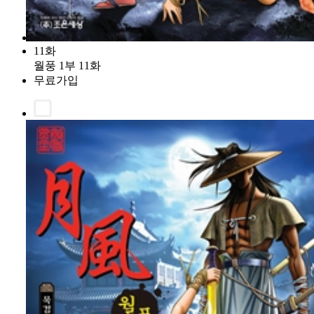
11화
월풍 1부 11화
무료가입