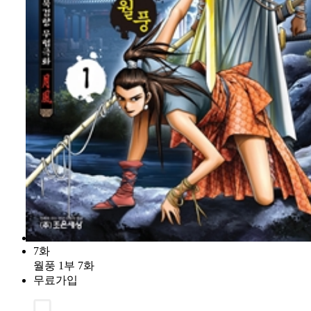
7화
월풍 1부 7화
무료가입