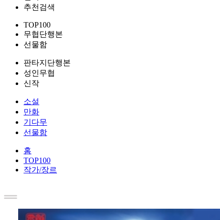
추천검색
TOP100
무협단행본
선물함
판타지단행본
성인무협
신작
소설
만화
기다무
선물함
홈
TOP100
작가/장르