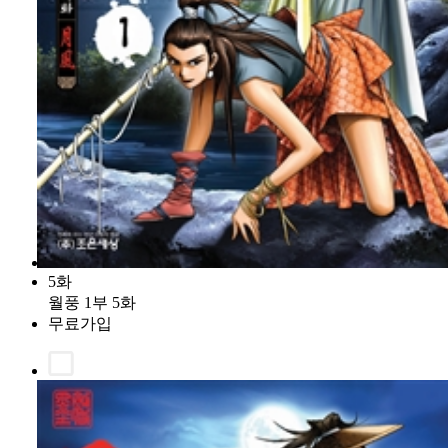
5화
월풍 1부 5화
무료가입