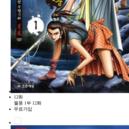
12화
월풍 1부 12화
무료가입