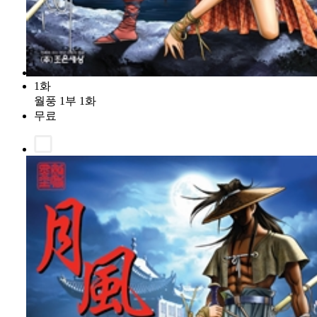
1화
월풍 1부 1화
무료