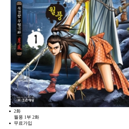
2화
월풍 1부 2화
무료가입