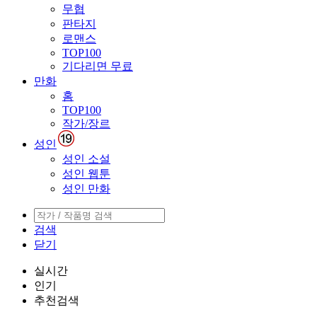
무협
판타지
로맨스
TOP100
기다리면 무료
만화
홈
TOP100
작가/장르
성인
성인 소설
성인 웹툰
성인 만화
검색
닫기
실시간
인기
추천검색