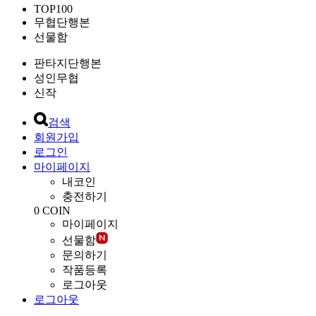
TOP100
무협단행본
선물함
판타지단행본
성인무협
신작
검색
회원가입
로그인
마이페이지
내코인
충전하기
0
COIN
마이페이지
선물함
문의하기
작품등록
로그아웃
로그아웃