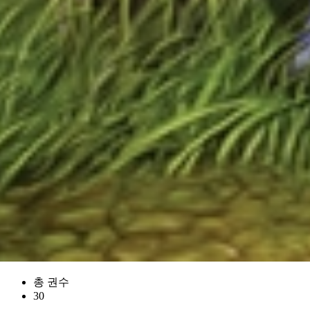
총 권수
30