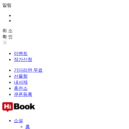
알림
취 소
확 인
이벤트
작가신청
기다리면 무료
선물함
내서재
충전소
쿠폰등록
소설
홈